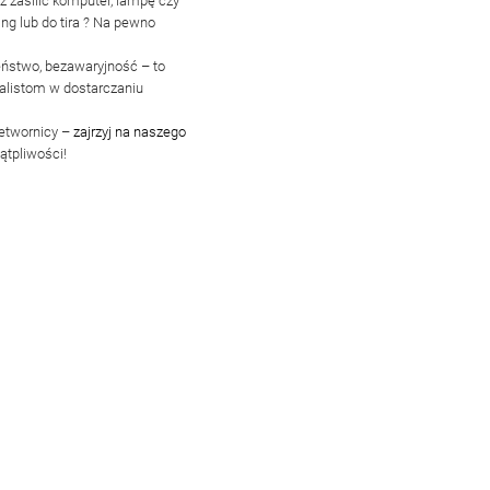
 zasilić komputer, lampę czy
g lub do tira ?
Na pewno
eństwo
,
bezawaryjność
– to
jalistom w dostarczaniu
zetwornicy –
zajrzyj
na naszego
ątpliwości!