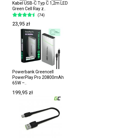
Kabel USB-C Typ C 1,2m LED
Green Cell Ray z..
(74)
23,95 zł
Powerbank Greencell
PowerPlay Pro 20800mAh
65W –..
199,95 zł