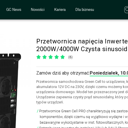
GC News
Nowości
Kariera
Dla biznesu
Przetwornica napięcia Inwerte
2000W/4000W Czysta sinusoid
(6)
Zamów dziś aby otrzymać:
Poniedziałek, 10.
Przetwornica samochodowa Green Cell to urządzenie, k
akumulatora 12V DC na 230V, dzięki czemu możemy kor
urządzenia domowego. Model ten przeznaczony jest do i
Urządzenie zapewnia czysty prąd sinusoidalny, który p
typów urządzeń.
Przetwornice
Green Cell PRO
charakteryzują się zasto
komponentów, dzięki czemu są wyjątkowo wydajne i wy
bezawaryjne wykorzystanie w
inst. fotowoltaicznych, 