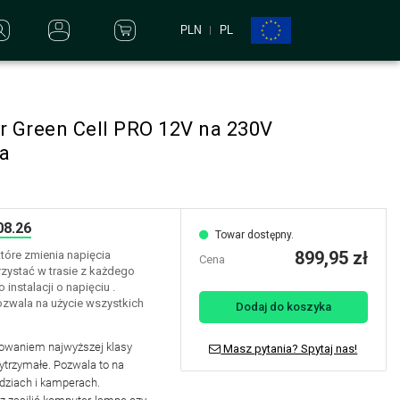
PLN
PL
r Green Cell PRO 12V na 230V
a
08.26
Towar dostępny.
899,95 zł
tóre zmienia napięcia
Cena
zystać w trasie z każdego
nstalacji o napięciu .
ozwala na użycie wszystkich
Dodaj do koszyka
sowaniem najwyższej klasy
Masz pytania? Spytaj nas!
trzymałe. Pozwala to na
łodziach i kamperach.