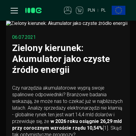
PLN
PL
06.07.2021
Zielony kierunek:
Akumulator jako czyste
źródło energii
Czy narzędzia akumulatorowe wyprą swoje
spalinowe odpowiedniki? Branżowe badania
wskazują, że może nas to czekać już w najbliższych
latach. Analizy sprzedaży elektronarzędzi nie kłamią
- globalnie rynek ten jest wart 14,4 mld dolarów i
przewiduje się, że
w 2026 roku osiągnie 26,29 mld
przy corocznym wzroście rzędu 10,54%
[1]
. Skąd
tak optymistyczne prognozy?