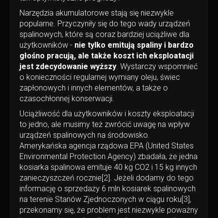
Narzędzia akumulatorowe stają się niezwykle
popularne. Przyczyniły się do tego wady urządzeń
spalinowych, które są coraz bardziej uciążliwe dla
użytkowników -
nie tylko emitują spaliny i bardzo
głośno pracują, ale także koszt ich eksploatacji
jest zdecydowanie wyższy
. Wystarczy wspomnieć
o konieczności regularnej wymiany oleju, świec
zapłonowych i innych elementów, a także o
czasochłonnej konserwacji.
Uciążliwość dla użytkowników i koszty eksploatacji
to jedno, ale musimy też zwrócić uwagę na wpływ
urządzeń spalinowych na środowisko.
Amerykańska agencja rządowa EPA (United States
Environmental Protection Agency) zbadała, że jedna
kosiarka spalinowa emituje 40 kg CO
2
i 15 kg innych
zanieczyszczeń rocznie
[2]
. Jeżeli dodamy do tego
informację o sprzedaży 6 mln kosiarek spalinowych
na terenie Stanów Zjednoczonych w ciągu roku
[3]
,
przekonamy się, że problem jest niezwykle poważny