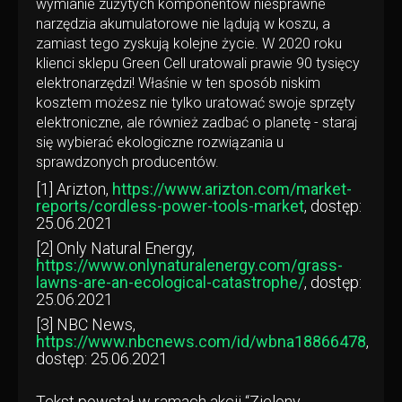
wymianie zużytych komponentów niesprawne
narzędzia akumulatorowe nie lądują w koszu, a
zamiast tego zyskują kolejne życie. W 2020 roku
klienci sklepu Green Cell uratowali prawie 90 tysięcy
elektronarzędzi! Właśnie w ten sposób niskim
kosztem możesz nie tylko uratować swoje sprzęty
elektroniczne, ale również zadbać o planetę - staraj
się wybierać ekologiczne rozwiązania u
sprawdzonych producentów.
[1] Arizton,
https://www.arizton.com/market-
reports/cordless-power-tools-market
, dostęp:
25.06.2021
[2]
Only Natural Energy,
https://www.onlynaturalenergy.com/grass-
lawns-are-an-ecological-catastrophe/
, dostęp:
25.06.2021
[3]
NBC News,
https://www.nbcnews.com/id/wbna18866478
,
dostęp: 25.06.2021
Tekst powstał w ramach akcji “Zielony