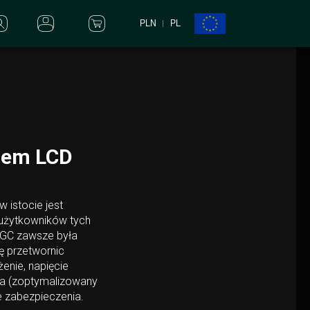
PLN
PL
czem LCD
 istocie jest
 użytkowników tych
 GC zawsze była
ę przetwornic
enie, napięcie
ra (zoptymalizowany
e zabezpieczenia.