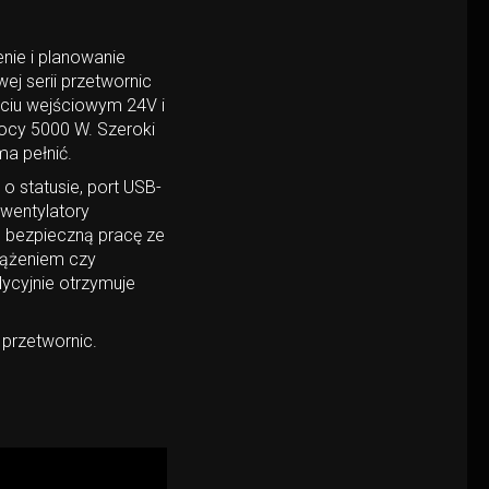
nie i planowanie
ej serii przetwornic
ciu wejściowym 24V i
mocy 5000 W. Szeroki
a pełnić.
o statusie, port USB-
 wentylatory
h bezpieczną pracę ze
iążeniem czy
ycyjnie otrzymuje
 przetwornic.