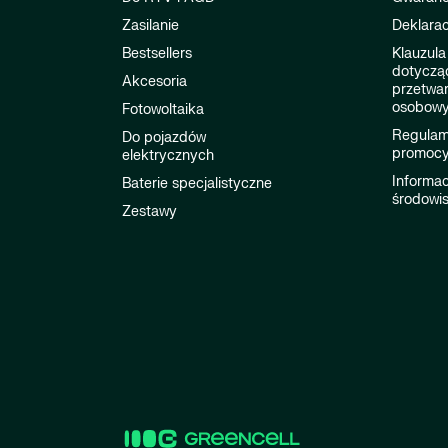
Zasilanie
Deklarac
Bestsellers
Klauzula
dotyczą
Akcesoria
przetwa
osobow
Fotowoltaika
Regulami
Do pojazdów
promocy
elektrycznych
Informac
Baterie specjalistyczne
środowi
Zestawy