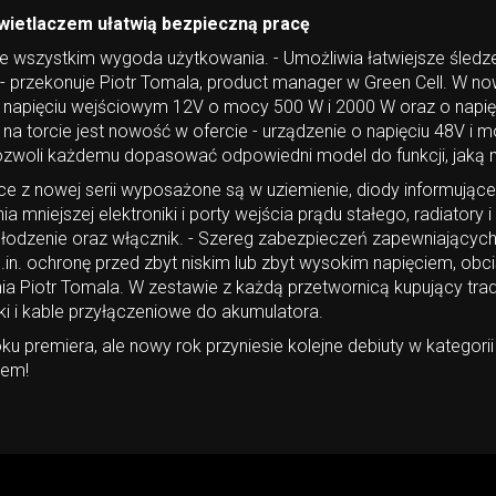
wietlaczem ułatwią bezpieczną pracę
e wszystkim wygoda użytkowania. - Umożliwia łatwiejsze śledze
- przekonuje Piotr Tomala, product manager w Green Cell. W now
 napięciu wejściowym 12V o mocy 500 W i 2000 W oraz o napię
na torcie jest nowość w ofercie - urządzenie o napięciu 48V i 
zwoli każdemu dopasować odpowiedni model do funkcji, jaką m
e z nowej serii wyposażone są w uziemienie, diody informujące 
 mniejszej elektroniki i porty wejścia prądu stałego, radiatory i
łodzenie oraz włącznik. - Szereg zabezpieczeń zapewniającyc
in. ochronę przed zbyt niskim lub zbyt wysokim napięciem, obc
ia Piotr Tomala. W zestawie z każdą przetwornicą kupujący trad
i i kable przyłączeniowe do akumulatora.
ku premiera, ale nowy rok przyniesie kolejne debiuty w kategorii
wem!