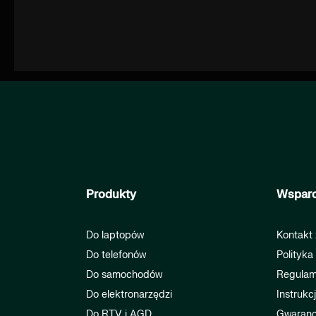
Produkty
Wsparc
Do laptopów
Kontakt 
Do telefonów
Polityka
Do samochodów
Regulam
Do elektronarzędzi
Instrukc
Do RTV i AGD
Gwaranc