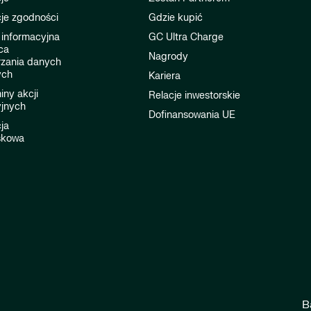
je zgodności
Gdzie kupić
 informacyjna
GC Ultra Charge
ca
Nagrody
rzania danych
ych
Kariera
ny akcji
Relacje inwestorskie
jnych
Dofinansowania UE
ja
skowa
B