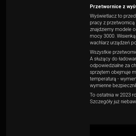
Przetwornice z wyś
Wyświetlacz to przed
pracy z przetwornicą 
znajdziemy modele o
mocy 3000. Wisienką 
wachlarz urządzeń po
Wszystkie przetwornic
A służący do ładowania
odpowiedzialne za ch
sprzętem obejmuje m.
temperaturą - wymien
wymienne bezpiecznik
To ostatnia w 2023 ro
Szczegóły już nieba