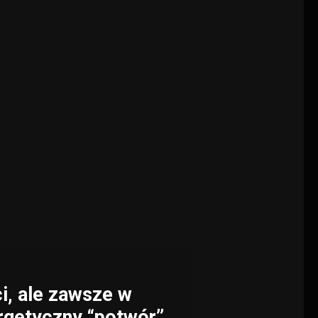
ci, ale zawsze w
rgetyczny “potwór”