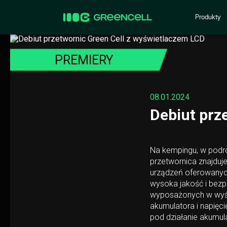
Produkty
PREMIERY
08.01.2024
Debiut prz
Na kempingu, w podróż
przetwornica znajduj
urządzeń oferowanyc
wysoka jakość i bezp
wyposażonych w wyświ
akumulatora i napię
pod działanie akumul