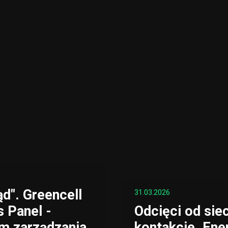
d". Greencell
31.03.2026
 Panel -
Odcięci od sie
m zarządzania
kontakcie. Ene