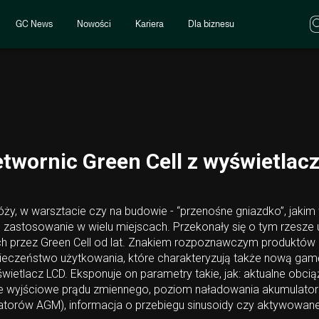
GC News
Nowości
Kariera
Dla biznesu
etwornic Green Cell z wyświetla
y, w warsztacie czy na budowie - “przenośne gniazdko”, jakim w
e zastosowanie w wielu miejscach. Przekonały się o tym rzesze
h przez Green Cell od lat. Znakiem rozpoznawczym produktów
ieczeństwo użytkowania, które charakteryzują także nową gam
etlacz LCD. Eksponuje on parametry takie, jak: aktualne obciąż
cie wyjściowe prądu zmiennego, poziom naładowania akumulato
atorów AGM), informacja o przebiegu sinusoidy czy aktywowan