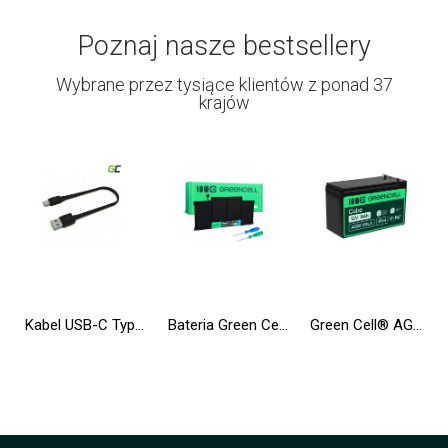
Poznaj nasze bestsellery
Wybrane przez tysiące klientów z ponad 37
krajów
Kabel USB-C Typ C 25cm Green Cell Matte z szybkim ładowaniem Ultra Charge, Quick Charge 3.0
Bateria Green Cell A1377 A1405 A1496 do Apple MacBook Air 13 A1369 A1466
Green Cell® AGM VRLA 12V 9Ah bezobsługowy akumulator do zasilaczy awaryjnych