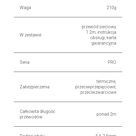
Waga
210g
przewód sieciowy
1.2m, instrukcja
W zestawie
obsługi, karta
gwarancyjna
Seria
PRO
termiczne,
Zabezpieczenia
przeciwprzepięciowe,
przeciwzwarciowe
Całkowita długość
ponad 2m
przewodów
Rodzaj wtyku
5.5-2.5mm