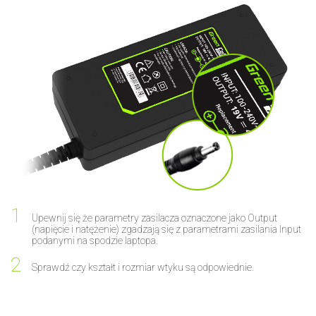
Upewnij się że parametry zasilacza oznaczone jako Output
(napięcie i natężenie) zgadzają się z parametrami zasilania Input
podanymi na spodzie laptopa.
Sprawdź czy kształt i rozmiar wtyku są odpowiednie.