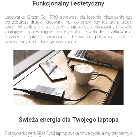
Funkcjonalny i estetyczny
Ładowarka Green Cell PRO sprawdzi się idealnie niezależnie czy
potrzebujesz drugiej ładowarki np. do pracy, czy też stara uległa
awarii. W zestawie z zasilaczem znajduje się dedykowany przewód
zasilający zapewniający maksymalną swobodę użytkowania.
Najwyższa jakość wykonania ładowarki połączona jest z
nowoczesnym, estetycznym wyglądem.
Świeża energia dla Twojego laptopa
Z ładowarką serii PRO Twój laptop zyska nowe życie, a my zadbamy o