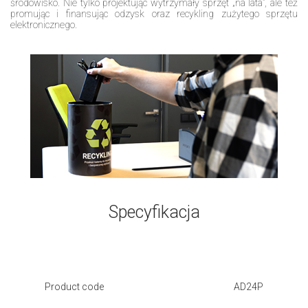
środowisko. Nie tylko projektując wytrzymały sprzęt „na lata”, ale też
promując i finansując odzysk oraz recykling zużytego sprzętu
elektronicznego.
Specyfikacja
Product code
AD24P