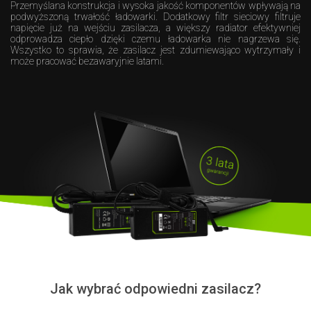
Przemyślana konstrukcja i wysoka jakość komponentów wpływają na
podwyższoną trwałość ładowarki. Dodatkowy filtr sieciowy filtruje
napięcie już na wejściu zasilacza, a większy radiator efektywniej
odprowadza ciepło dzięki czemu ładowarka nie nagrzewa się.
Wszystko to sprawia, że zasilacz jest zdumiewająco wytrzymały i
może pracować bezawaryjnie latami.
Jak wybrać odpowiedni zasilacz?