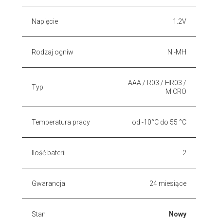
Napięcie
1.2V
Rodzaj ogniw
Ni-MH
AAA / R03 / HR03 /
Typ
MICRO
Temperatura pracy
od -10°C do 55 °C
Ilość baterii
2
Gwarancja
24 miesiące
Stan
Nowy