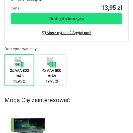
13,95 zł
Cena
Dodaj do koszyka
Masz pytania? Spytaj nas!
Dostępne warianty:
2x AAA 800
4x AAA 800
mAh
mAh
13,95 zł
19,95 zł
Mogą Cię zainteresować