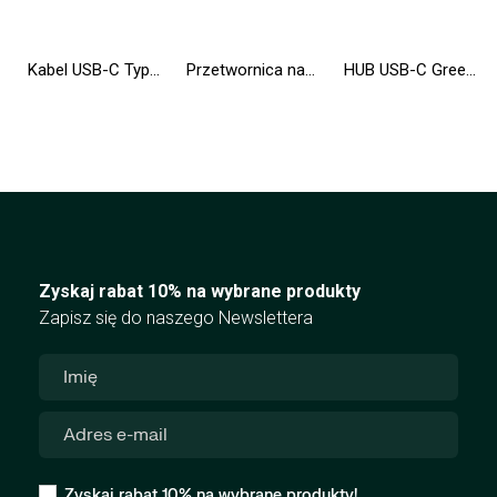
Kabel USB-C Typ C 25cm Green Cell Matte z szybkim ładowaniem Ultra Charge, Quick Charge 3.0
Przetwornica napięcia Inwerter Green Cell® 12V na 230V 1000W/2000W Modyfikowana sinusoida
HUB USB-C Green Cell 6w1 (USB 3.0 HDMI Ethernet USB-C) Adapter do Apple MacBook, Dell XPS, Asus ZenBook i innych
Zyskaj rabat 10% na wybrane produkty
Zapisz się do naszego Newslettera
Zyskaj rabat 10% na wybrane produkty!