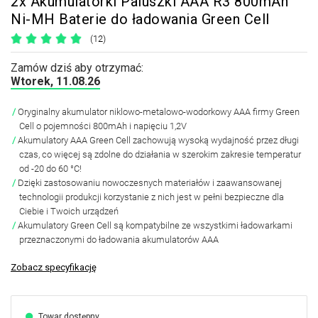
2x Akumulatorki Paluszki AAA R3 800mAh
Ni-MH Baterie do ładowania Green Cell
(12)
Zamów dziś aby otrzymać:
Wtorek, 11.08.26
Oryginalny akumulator niklowo-metalowo-wodorkowy AAA firmy Green
Cell o pojemności 800mAh i napięciu 1,2V
Akumulatory AAA Green Cell zachowują wysoką wydajność przez długi
czas, co więcej są zdolne do działania w szerokim zakresie temperatur
od -20 do 60 °C!
Dzięki zastosowaniu nowoczesnych materiałów i zaawansowanej
technologii produkcji korzystanie z nich jest w pełni bezpieczne dla
Ciebie i Twoich urządzeń
Akumulatory Green Cell są kompatybilne ze wszystkimi ładowarkami
przeznaczonymi do ładowania akumulatorów AAA
Zobacz specyfikację
Towar dostępny.