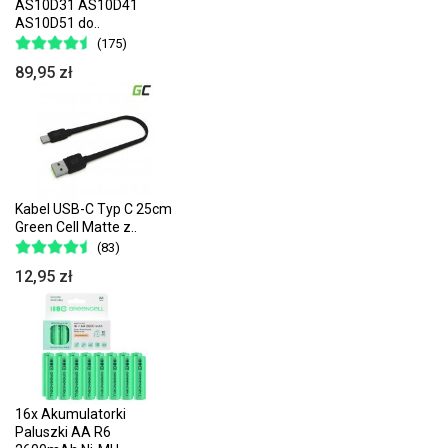
AS10D31 AS10D41
AS10D51 do..
(175)
89,95 zł
Kabel USB-C Typ C 25cm
Green Cell Matte z..
(83)
12,95 zł
16x Akumulatorki
Paluszki AA R6