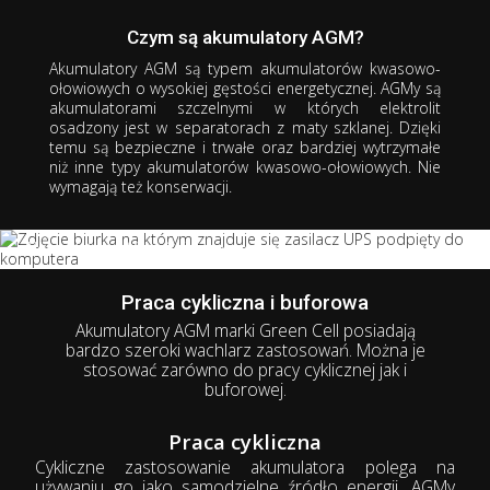
Akumulator
AGM
Czym są akumulatory AGM?
Serce Twoich urządzeń
Akumulatory AGM są typem akumulatorów kwasowo-
wydajniejsze niż kiedykolwiek
ołowiowych o wysokiej gęstości energetycznej. AGMy są
akumulatorami
szczelnymi
w których elektrolit
5+ lat żywotności
osadzony jest w separatorach z maty szklanej. Dzięki
Gwarancja bezpieczeństwa
temu są
bezpieczne
i
trwałe
oraz
bardziej wytrzymałe
Praca w różnych pozycjach
niż inne typy akumulatorów kwasowo-ołowiowych.
Nie
Wysoka wydajność prądowa
wymagają też konserwacji.
Bezobsługowy
Odporny na wstrząsy i uderzenia
Akumulatory
AGM świetnie sprawdzają się
m.in. w:
w instalacjach fotowoltaicznych,
systemach alarmowych i przeciwpożarowych,
Praca cykliczna i buforowa
kamperach,
Akumulatory AGM marki Green Cell posiadają
mniejszych pojazdach (np. wózkach golfowych, widłowych,
bardzo szeroki wachlarz zastosowań. Można je
inwalidzkich, quadach)
stosować zarówno do pracy cyklicznej jak i
dziecięcych zabawkach akumulatorowych.
buforowej.
Praca cykliczna
Cykliczne zastosowanie akumulatora polega na
używaniu go jako samodzielne źródło energii. AGMy