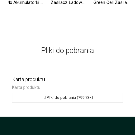
4x Akumulatorki Paluszki AA R6 2600mAh Ni-MH Baterie do ładowania Green Cell
Zasilacz Ładowarka Green Cell PRO 19.5V 4.62A 90W do Dell Inspiron 15R N5010 N5110 Latitude E6410 E6420 E6430 E6510 E6520 E6530
Green Cell Zasilacz Awaryjny UPS 2000VA 1200W Power Proof z wyświetlaczem LCD
Pliki do pobrania
Karta produktu
Karta produktu
Pliki do pobrania (799.73k)