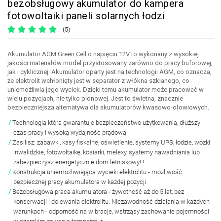
bezobsługowy akumulator do kampera
fotowoltaiki paneli solarnych łodzi
(5)
Akumulator AGM Green Cell o napięciu 12V to wykonany z wysokiej
jakości materiałów model przystosowany zarówno do pracy buforowej,
jak i cyklicznej. Akumulator oparty jest na technologii AGM, co oznacza,
że elektrolit wchłonięty jest w separator z włókna szklanego, co
uniemożliwia jego wyciek. Dzięki temu akumulator może pracować w
wielu pozycjach, nie tylko pionowej. Jest to świetna, znacznie
bezpieczniejsza alternatywa dla akumulatorów kwasowo-ołowiowych.
Technologia która gwarantuje bezpieczeństwo użytkowania, dłuższy
czas pracy i wysoką wydajność prądową
Zasilisz: zabawki, kasy fiskalne, oświetlenie, systemy UPS, łodzie, wózki
inwalidzkie, fotowoltaikę, kosiarki, melexy, systemy nawadniania lub
zabezpieczysz energetycznie dom letniskowy! !
Konstrukcja uniemożliwiająca wycieki elektrolitu - możliwość
bezpiecznej pracy akumulatora w każdej pozycji
Bezobsługowa praca akumulatora - żywotność aż do 5 lat, bez
konserwacji i dolewania elektrolitu. Niezawodność działania w każdych
warunkach - odporność na wibracje, wstrząsy zachowanie pojemności