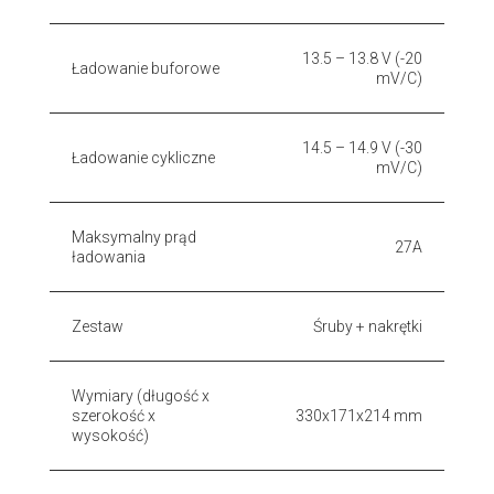
13.5 – 13.8 V (-20
Ładowanie buforowe
mV/C)
14.5 – 14.9 V (-30
Ładowanie cykliczne
mV/C)
Maksymalny prąd
27A
ładowania
Zestaw
Śruby + nakrętki
Wymiary (długość x
szerokość x
330x171x214 mm
wysokość)