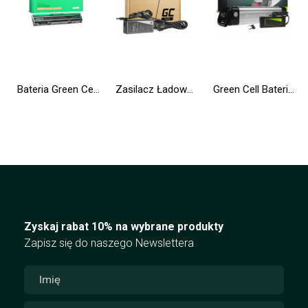
Bateria Green Cell 8858X T54FJ M5Y0X do Dell Latitude E5420 E5430 E5520 E5530 E6420 E6430 E6520 E6530
Zasilacz Ładowarka Green Cell PRO do Asus K50IJ K52 K52J K52F X53S K53S X54H X54C Toshiba Satellite A200 A300 19V 4.74A
Green Cell Bateria do Roweru Elektrycznego 36V 10.4Ah 374Wh Silverfish Ebike 2 Pin do Zündapp, Telefunken, Ancheer z Ładowarką
Zyskaj rabat 10% na wybrane produkty
Zapisz się do naszego Newslettera