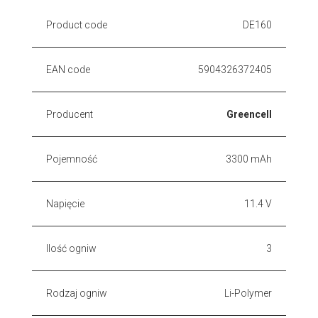
Product code
DE160
EAN code
5904326372405
Producent
Greencell
Pojemność
3300 mAh
Napięcie
11.4 V
Ilość ogniw
3
Rodzaj ogniw
Li-Polymer