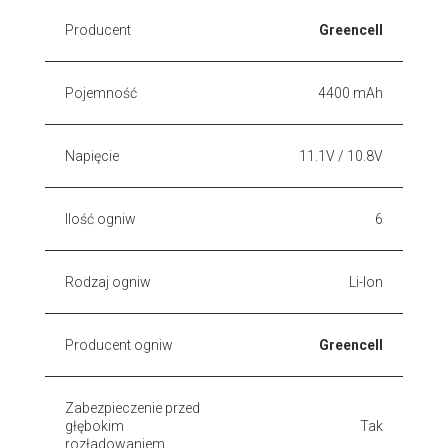
Producent
Greencell
Pojemność
4400 mAh
Napięcie
11.1V / 10.8V
Ilość ogniw
6
Rodzaj ogniw
Li-Ion
Producent ogniw
Greencell
Zabezpieczenie przed
głębokim
Tak
rozładowaniem