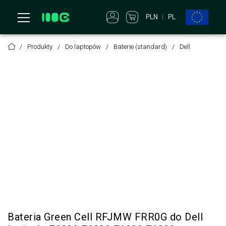
PLN
PL
Produkty
Do laptopów
Baterie (standard)
Dell
Bateria Green Cell RFJMW FRR0G do Dell