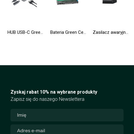
HUB USB-C Green Cell 6w1 (USB 3.0 HDMI Ethernet USB-C) Adapter do Apple MacBook, Dell XPS, Asus ZenBook i innych
Bateria Green Cell 8858X T54FJ M5Y0X do Dell Latitude E5420 E5430 E5520 E5530 E6420 E6430 E6520 E6530
Zasilacz awaryjny UPS Greencell 2000VA 1200W PowerProof z wyświetlaczem LCD
Zyskaj rabat 10% na wybrane produkty
Zapisz się do naszego Newslettera