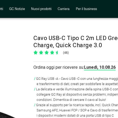
tti
GC Notizie
Nuovi prodotti
Carriera
Per il business
Cavo USB-C Tipo C 2m LED Green
Charge, Quick Charge 3.0
(46)
Ordina oggi per ricevere su:
Lunedì, 10.08.26
GC Ray USB -A - Cavo USB -C con una lunghezza maggio
e trasferimento di dati, creati per soddisfare le aspettat
La delicata e verde illuminazione della spina USB-C con
collegare GC Ray al dispositivo senza problemi, indip
condizioni. Dimentica di cercare il cavo al buio!
Grazie al supporto per la ricarica rapida, incl. Quick Cha
Samsung AFC, Huawei FCP / SCP e Cavo di trasferimen
i dispositivi moderni dotati di una porta USB di tipo C