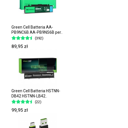
Green Cell Batteria AA-
PB9NC6B AA-PB9NS6B per..
(392)
89,95 zł
Green Cell Batteria HSTNN-
DB42 HSTNN-LB42..
(22)
99,95 zł