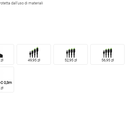
otetta dall'uso di materiali
zł
49,95 zł
52,95 zł
56,95 zł
-C 0,3m
zł