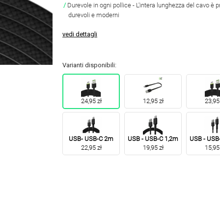
Durevole in ogni pollice - L'intera lunghezza del cavo è pr
durevoli e moderni
vedi dettagli
Varianti disponibili:
24,95 zł
12,95 zł
23,95 
USB- USB-C 2m
USB - USB-C 1,2m
USB - USB
22,95 zł
19,95 zł
15,95 