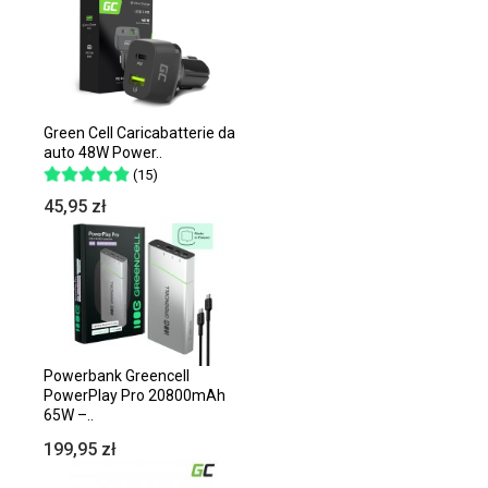
Green Cell Caricabatterie da
auto 48W Power..
(15)
45,95 zł
Powerbank Greencell
PowerPlay Pro 20800mAh
65W –..
199,95 zł