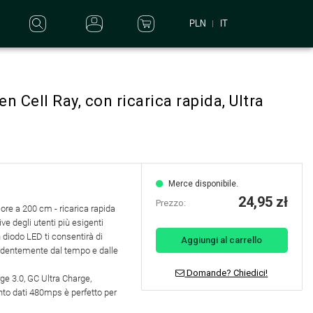
PLN
IT
 Cell Ray, con ricarica rapida, Ultra
Merce disponibile.
24,95 zł
Prezzo:
re a 200 cm - ricarica rapida
ive degli utenti più esigenti
 diodo LED ti consentirà di
Aggiungi al carrello
endentemente dal tempo e dalle
Domande? Chiedici!
rge 3.0, GC Ultra Charge,
to dati 480mps è perfetto per