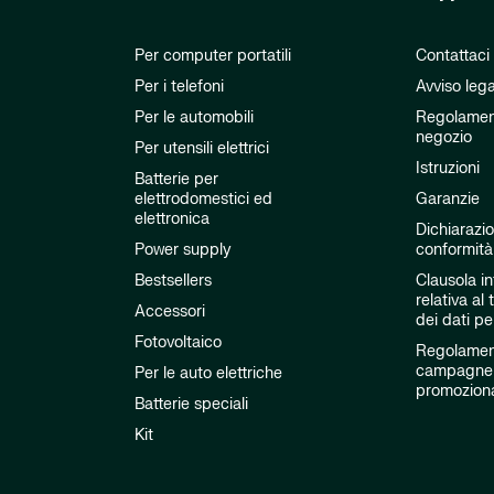
Per computer portatili
Contattaci
Per i telefoni
Avviso leg
Per le automobili
Regolamen
negozio
Per utensili elettrici
Istruzioni
Batterie per
elettrodomestici ed
Garanzie
elettronica
Dichiarazio
Power supply
conformità
Bestsellers
Clausola i
relativa al
Accessori
dei dati pe
Fotovoltaico
Regolament
campagne
Per le auto elettriche
promoziona
Batterie speciali
Kit