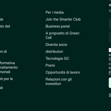
s
I
Per i media
ale
Join the Smarter Club
to del
Business panel
A proposito di Green
Cell
Diventa socio
ni di
distributori
s
Tecnologia GC
D
nformativa
c
Premi
 trattamento
f
rsonali
Opportunità di lavoro
P
i per le
Relazioni con gli
investitori
li
S