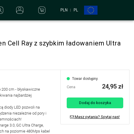
PLN
PL
n Cell Ray z szybkim ładowaniem Ultra
Towar dostępny.
24,95 zł
Cena
o 200 cm - błyskawiczne
kiwania najbardziej
Dodaj do koszyka
cą diody LED pozwoli na
zenia niezależnie od pory i
Masz pytania? Spytaj nas!
iemnościach!
arge 3.0, GC Ultra Charge,
ych na poziomie 480Mps kabel