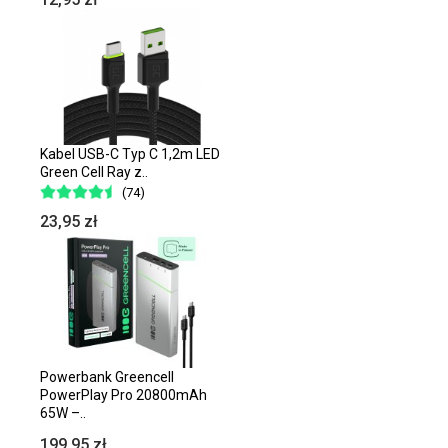
Kabel USB-C Typ C 1,2m LED
Green Cell Ray z..
(74)
23,95 zł
Powerbank Greencell
PowerPlay Pro 20800mAh
65W –..
199,95 zł