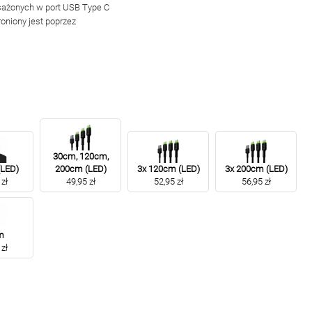
sażonych w port USB Type C
oniony jest poprzez
30cm, 120cm,
LED)
200cm (LED)
3x 120cm (LED)
3x 200cm (LED)
zł
49,95 zł
52,95 zł
56,95 zł
m
zł