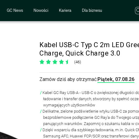
GC News
Nowości
Kariera
Dla biznesu
Kabel USB-C Typ C 2m LED Gree
Charge, Quick Charge 3.0
(46)
Zamów dziś aby otrzymać:
Piątek, 07.08.26
Kabel GC Ray USB-A - USB-C o zwiększonej długości d
ładowanie i transfer danych, stworzony by spełnić ocze
wymagających użytkowników
Delikatne, zielone podświetlenie wtyku USB-C za pomo
bezproblemowe podłączenie GC Ray’a do Twojego urząd
panujących warunków. Zapomnij o szukaniu kabla w c
Dzięki wsparciu dla szybkiego ładowania, m.in. Quick Ch
Samsung AFC, Huawei FCP/SCP, oraz transferowi dan