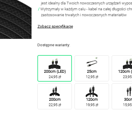
jest idealny dla Twoich nowoczesnych urządzeń wypo
Wytrzymały w każdym calu - kabel na całej długości chr
zastosowanie trwałych i nowoczesnych materiałów
Zobacz specyfikację
Dostępne warianty:
200cm (LED)
25cm
120cm (
24,95 zł
12,95 zł
23,95 
200cm
120cm
30c
22,95 zł
19,95 zł
15,95 