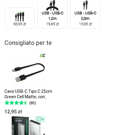
USB - USB-C
USB - USB-C
1,2m
0,3m
56,95 zł
19,95 zł
15,95 zł
Consigliato per te
Cavo USB-C Tipo C 25cm
Green Cell Matte, con..
(83)
12,95 zł