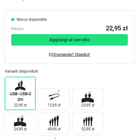
Merce disponibile.
22,95 zł
Prezzo:
Aggiungi al carrello
Domande? Chiedici!
Varianti disponibili:
USB- USB-C
2m
22,95 zł
12,95 zł
23,95 zł
24,95 zł
49,95 zł
52,95 zł