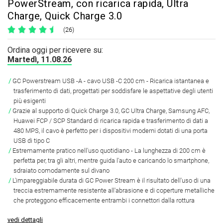
PowerStream, con ricarica rapida, Ultra
Charge, Quick Charge 3.0
(26)
Ordina oggi per ricevere su:
Martedì, 11.08.26
GC Powerstream USB -A - cavo USB -C 200 cm - Ricarica istantanea e
trasferimento di dati, progettati per soddisfare le aspettative degli utenti
più esigenti
Grazie al supporto di Quick Charge 3.0, GC Ultra Charge, Samsung AFC,
Huawei FCP / SCP Standard di ricarica rapida e trasferimento di dati a
480 MPS, il cavo è perfetto per i dispositivi moderni dotati di una porta
USB di tipo C
Estremamente pratico nell'uso quotidiano - La lunghezza di 200 cm è
perfetta per, tra gli altri, mentre guida l'auto e caricando lo smartphone,
sdraiato comodamente sul divano
L'impareggiabile durata di GC Power Stream è il risultato dell'uso di una
treccia estremamente resistente all'abrasione e di coperture metalliche
che proteggono efficacemente entrambi i connettori dalla rottura
vedi dettagli