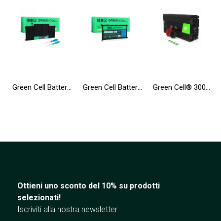
Green Cell Batteria A1496 A1405 A1377 per Apple MacBook Air 13 A1466 A1369 (2010, 2011, 2012, 2013, 2014, 2015, 2017)
Green Cell Batteria WDX0R WDXOR per Dell Inspiron 13 5368 5378 5379 15 5565 5567 5568 5570 17 5765 5767 5770 Vostro 5468 5568
Green Cell® 3000W/6000W Invertitore Onda Pura DC 24V AC 230V Convertitore di tensione
Ottieni uno sconto del 10% su prodotti
selezionati!
Iscriviti alla nostra newsletter