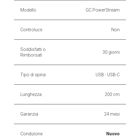
Modello
GC PowerStream
Controluce
Non
Soddisfatti o
30 giorni
Rimborsati
Tipo di spina
USB - USB-C
Lunghezza
200 cm
Garanzia
24 mesi
Condizione
Nuovo