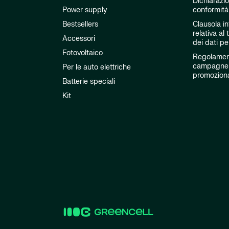
Dichiarazio
Power supply
conformità
Bestsellers
Clausola i
relativa al
Accessori
dei dati pe
Fotovoltaico
Regolament
campagne
Per le auto elettriche
promoziona
Batterie speciali
Kit