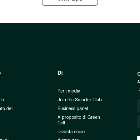
o
Di
O
s
I
Per i media
ale
Join the Smarter Club
to del
Business panel
A proposito di Green
Cell
Diventa socio