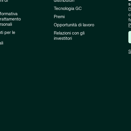
ni di
distributori
s
Tecnologia GC
D
nformativa
c
Premi
 trattamento
f
rsonali
Opportunità di lavoro
P
i per le
Relazioni con gli
investitori
li
S