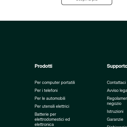
Prodotti
Support
Per computer portatili
Contattaci
Per i telefoni
Avviso leg
Per le automobili
Regolamen
negozio
Per utensili elettrici
Istruzioni
Batterie per
elettrodomestici ed
Garanzie
elettronica