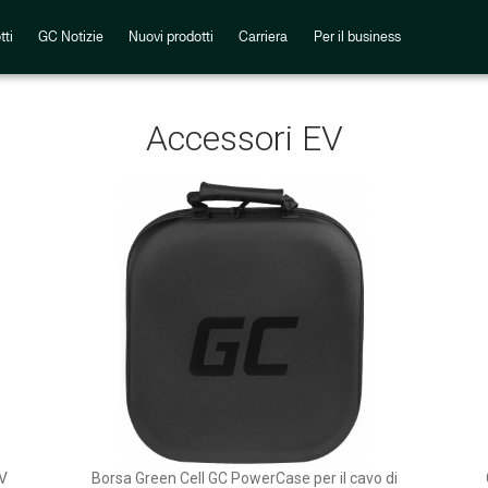
tti
GC Notizie
Nuovi prodotti
Carriera
Per il business
Accessori EV
0V
Borsa Green Cell GC PowerCase per il cavo di