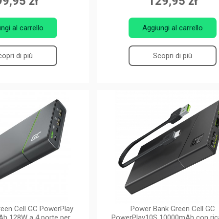
9,95 zł
129,95 zł
ngi al carrello
Aggiungi al carrello
opri di più
Scopri di più
een Cell GC PowerPlay
Power Bank Green Cell GC
Ah 128W a 4 porte per
PowerPlay10S 10000mAh con ric