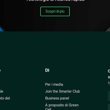
Scopri di più
o
Di
O
s
I
Per i media
ale
Join the Smarter Club
to del
Business panel
A proposito di Green
Cell