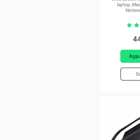
laptop, Ma
Nintend
44
Aggiu
Sc