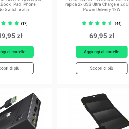
cBook, iPad, iPhone,
rapida 2x USB Ultra Charge e 2x 
o Switch e altri
Power Delivery 18W
(17)
(44)
9,95 zł
69,95 zł
ngi al carrello
Aggiungi al carrello
opri di più
Scopri di più