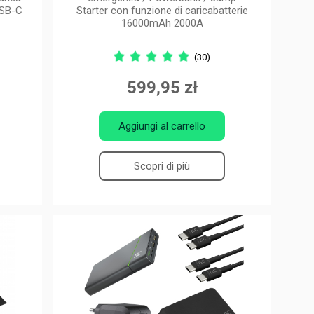
USB-C
Starter con funzione di caricabatterie
16000mAh 2000A
(30)
599,95 zł
Aggiungi al carrello
Scopri di più