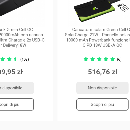
nk Green Cell GC
Caricatore solare Green Cell 
20000mAh con ricarica
SolarCharge 21W - Pannello solar
Ultra Charge e 2x USB-C
10000 mAh Powerbank funzione
r Delivery18W
C PD 18W USB-A QC
(153)
(6)
9,95 zł
516,76 zł
 disponibile
Non disponibile
opri di più
Scopri di più