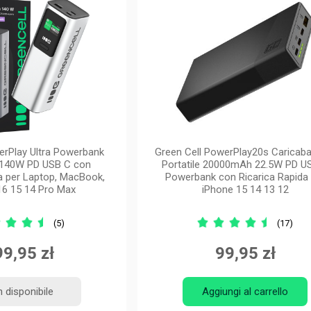
erPlay Ultra Powerbank
Green Cell PowerPlay20s Caricaba
140W PD USB C con
Portatile 20000mAh 22.5W PD U
a per Laptop, MacBook,
Powerbank con Ricarica Rapida 
16 15 14 Pro Max
iPhone 15 14 13 12
(5)
(17)
9,95 zł
99,95 zł
 disponibile
Aggiungi al carrello