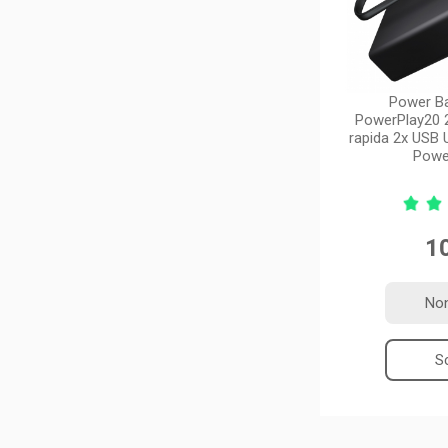
Power Ba
PowerPlay20 
rapida 2x USB 
Powe
10
Non
Sc