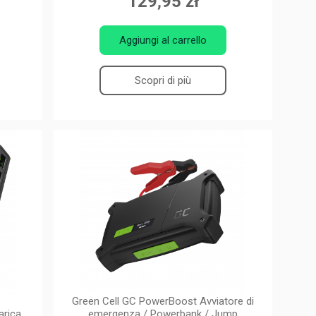
129,95 zł
Aggiungi al carrello
Scopri di più
Green Cell GC PowerBoost Avviatore di
arica
emergenza / Powerbank / Jump