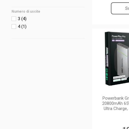
Sc
Numero di uscite
3
(4)
4
(1)
Powerbank Gr
20800mAh 65W 
Ultra Charge,