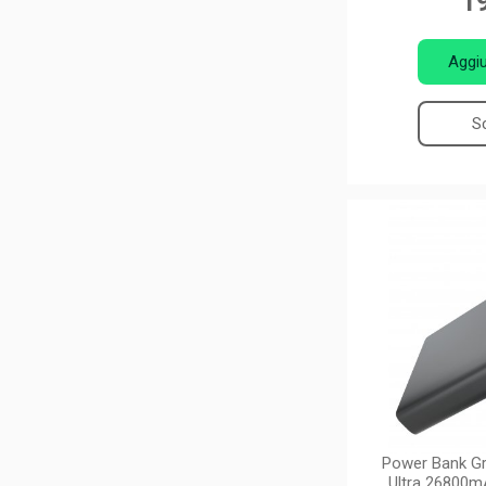
19
Aggiu
Sc
Power Bank Gr
Ultra 26800m