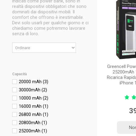
indicati come power bank, sono in
realtà dispositivi obbligatori che sono
dominati dai dispositivi mobili. Il
comfort che offrono è inestimabile.
Devi solo usarli per qualche giorno e ci
chiediamo come potremmo lavorare
senza di loro.
Greencell Pow
25200mAh 
Capacità
Ricarica Rapid
20000 mAh
(3)
iPhone 
30000mAh
(2)
10000 mAh
(2)
16000 mAh
(1)
39
26800 mAh
(1)
20800mAh
(1)
Non
25200mAh
(1)