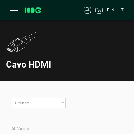
PLN
IT
Cavo HDMI
Vicino