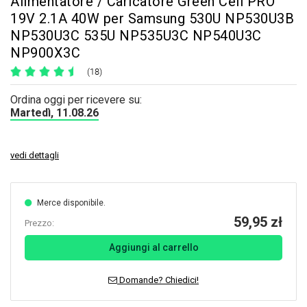
Alimentatore / Caricatore Green Cell PRO
19V 2.1A 40W per Samsung 530U NP530U3B
NP530U3C 535U NP535U3C NP540U3C
NP900X3C
(18)
Ordina oggi per ricevere su:
Martedì, 11.08.26
vedi dettagli
Merce disponibile.
59,95 zł
Prezzo:
Aggiungi al carrello
Domande? Chiedici!