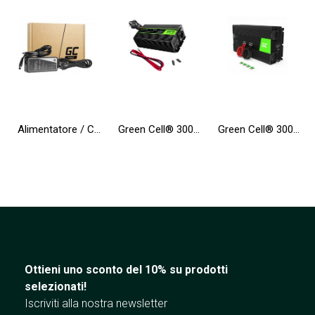
Alimentatore / Caricatore Green Cell PRO 19.5V 4.62A 90W per Dell Inspiron 15R N5010 N5110 Latitude E6410 E6420 E6430 E6510
Green Cell® 300W/600W Invertitore Onda Pura DC 12V AC 230V UPS Inverter Peak Onduleur
Green Cell® 3000W/6000W Invertitore Onda Pura DC 24V AC 230V Convertitore di tensione
Ottieni uno sconto del 10% su prodotti
selezionati!
Iscriviti alla nostra newsletter