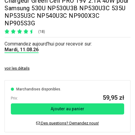
Chargeur Green Cell PRO 19V 2.1A 40W pour
Samsung 530U NP530U3B NP530U3C 535U
NP535U3C NP540U3C NP900X3C
NP905S3G
(18)
Commandez aujourd'hui pour recevoir sur:
Mardi, 11.08.26
voir les détails
Marchandises disponibles.
59,95 zł
Prix:
Ajouter au panier
Des questions? Demandez nous!