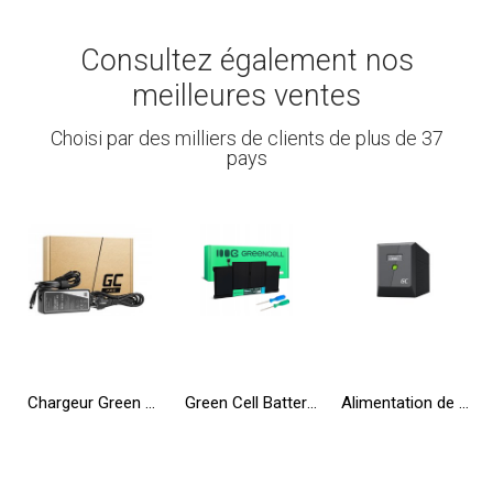
Consultez également nos
meilleures ventes
Choisi par des milliers de clients de plus de 37
pays
Chargeur Green Cell PRO 19.5V 4.62A 90W pour Dell Inspiron 15R N5010 N5110 Latitude E6410 E6420 E6430 E6510 E6520 E6530
Green Cell Batterie A1496 A1405 A1377 pour Apple MacBook Air 13 A1466 A1369 (2010, 2011, 2012, 2013, 2014, 2015, 2017)
Alimentation de secours UPS Greencell 2000VA 1200W PowerProof avec écran LCD