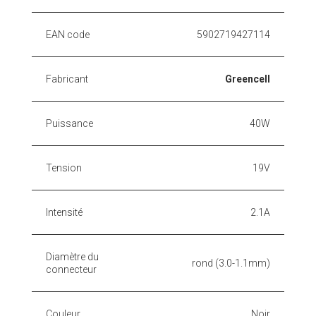
EAN code
5902719427114
Fabricant
Greencell
Puissance
40W
Tension
19V
Intensité
2.1A
Diamètre du
rond (3.0-1.1mm)
connecteur
Couleur
Noir