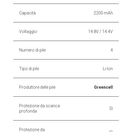
Capacità
2200 mAh
Voltaggio
14.8V / 14.4V
Numero di pile
4
Tipo di pile
Li-Ion
Produttore delle pile
Greencell
Protezione da scarica
Sì
profonda
Protezione da