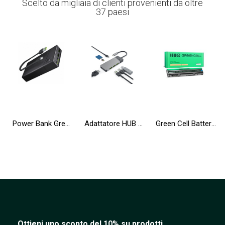
Scelto da migliaia di clienti provenienti da oltre
37 paesi
Power Bank Green Cell GC PowerPlay20 20000mAh con ricarica rapida 2x USB Ultra Charge e 2x USB-C Power Delivery18W
Adattatore HUB GC Connect 7in1 (3xUSB-A 3.1 HDMI 4K 60Hz USB-C PD 85W) per Apple MacBook M1/M2 Lenovo X1, Asus ZenBook, Dell XPS
Green Cell Batteria T54FJ 8858X per Dell Latitude E6420 E6430 E6520 E6530 E5420 E5430 E5520 E5530 E6440 E6540 Vostro 3460 3560
Ottieni uno sconto del 10% su prodotti