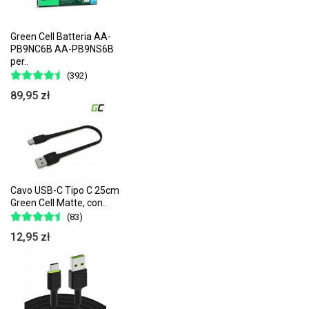
Green Cell Batteria AA-
PB9NC6B AA-PB9NS6B
per..
(392)
89,95 zł
Cavo USB-C Tipo C 25cm
Green Cell Matte, con..
(83)
12,95 zł