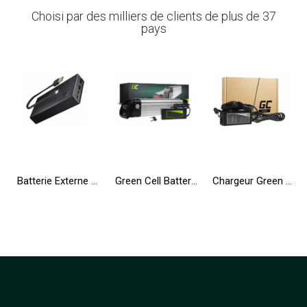
Choisi par des milliers de clients de plus de 37
pays
Batterie Externe Green Cell GC PowerPlay20 20000mAh avec charge rapide 2x USB Ultra Charge et 2x USB-C Power Delivery 18W
Green Cell Batterie Vélo Electrique 36V 10.4Ah 374Wh Silverfish Ebike 2 Pin pour Zündapp, Telefunken, Ancheer avec Chargeur
Chargeur Green Cell PRO 19V 3.42A 65W pour Toshiba Satellite C55 C660 C850 C855 C870 L650 L650D L655 L750 L750D L755