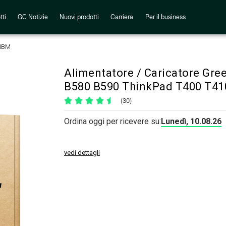
tti
GC Notizie
Nuovi prodotti
Carriera
Per il business
 IBM
Alimentatore / Caricatore Gre
B580 B590 ThinkPad T400 T41
(30)
Ordina oggi per ricevere su:
Lunedì, 10.08.26
vedi dettagli