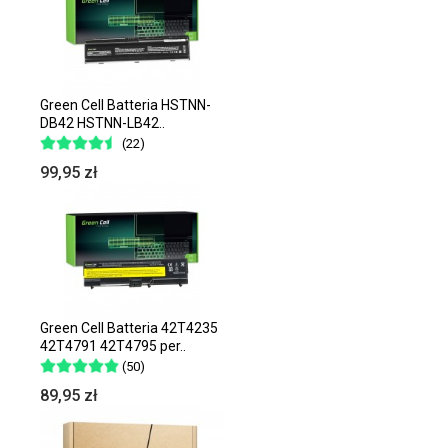
Green Cell Batteria HSTNN-
DB42 HSTNN-LB42..
(22)
99,95 zł
Green Cell Batteria 42T4235
42T4791 42T4795 per..
(50)
89,95 zł