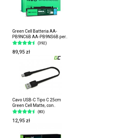
Green Cell Batteria AA-
PB9NC6B AA-PB9NS6B per..
(392)
89,95 zł
Cavo USB-C Tipo C 25cm
Green Cell Matte, con..
(83)
12,95 zł