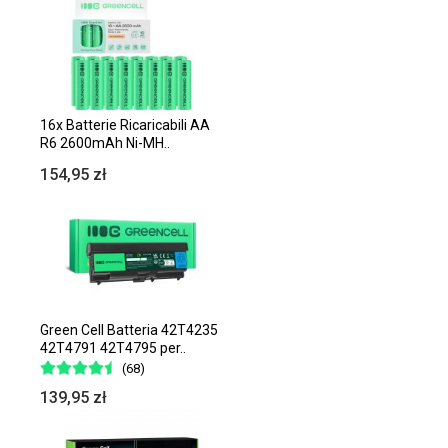
16x Batterie Ricaricabili AA
R6 2600mAh Ni-MH..
154,95 zł
Green Cell Batteria 42T4235
42T4791 42T4795 per..
(68)
139,95 zł