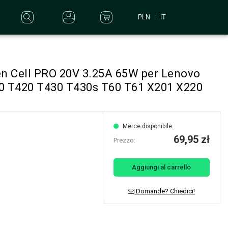
PLN
IT
en Cell PRO 20V 3.25A 65W per Lenovo
0 T420 T430 T430s T60 T61 X201 X220
Merce disponibile.
69,95 zł
Prezzo:
Aggiungi al carrello
Domande? Chiedici!