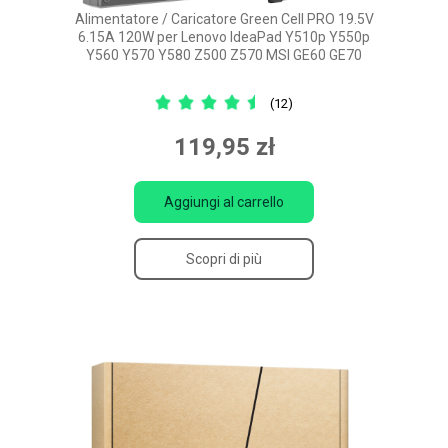
Alimentatore / Caricatore Green Cell PRO 19.5V
6.15A 120W per Lenovo IdeaPad Y510p Y550p
Y560 Y570 Y580 Z500 Z570 MSI GE60 GE70
(12)
119,95 zł
Aggiungi al carrello
Scopri di più