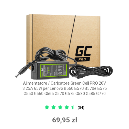
Alimentatore / Caricatore Green Cell PRO 20V
3.25A 65W per Lenovo B560 B570 B570e B575
G550 G560 G565 G570 G575 G580 G585 G770
(54)
69,95 zł