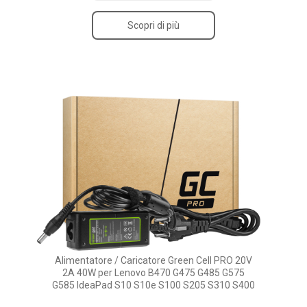
Scopri di più
Alimentatore / Caricatore Green Cell PRO 20V
2A 40W per Lenovo B470 G475 G485 G575
G585 IdeaPad S10 S10e S100 S205 S310 S400