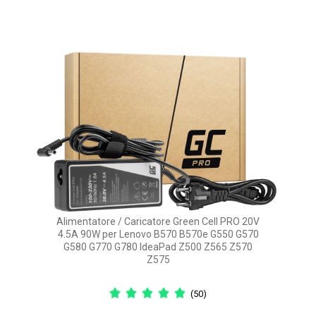
Alimentatore / Caricatore Green Cell PRO 20V
4.5A 90W per Lenovo B570 B570e G550 G570
G580 G770 G780 IdeaPad Z500 Z565 Z570
Z575
(50)