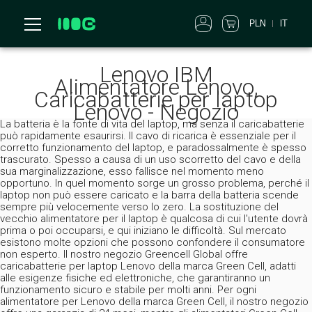
PLN
IT
Lenovo IBM
Alimentatore Lenovo,
Caricabatterie per laptop
Lenovo - Negozio
La batteria è la fonte di vita del laptop, ma senza il caricabatterie
può rapidamente esaurirsi. Il cavo di ricarica è essenziale per il
corretto funzionamento del laptop, e paradossalmente è spesso
trascurato. Spesso a causa di un uso scorretto del cavo e della
sua marginalizzazione, esso fallisce nel momento meno
opportuno. In quel momento sorge un grosso problema, perché il
laptop non può essere caricato e la barra della batteria scende
sempre più velocemente verso lo zero. La sostituzione del
vecchio alimentatore per il laptop è qualcosa di cui l'utente dovrà
prima o poi occuparsi, e qui iniziano le difficoltà. Sul mercato
esistono molte opzioni che possono confondere il consumatore
non esperto. Il nostro negozio Greencell Global offre
caricabatterie per laptop Lenovo della marca Green Cell, adatti
alle esigenze fisiche ed elettroniche, che garantiranno un
funzionamento sicuro e stabile per molti anni. Per ogni
alimentatore per Lenovo della marca Green Cell, il nostro negozio