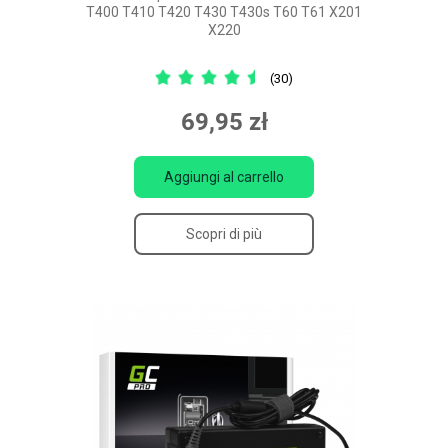
T400 T410 T420 T430 T430s T60 T61 X201
X220
(30)
69,95 zł
Aggiungi al carrello
Scopri di più