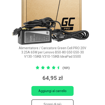
Alimentatore / Caricatore Green Cell PRO 20V
3.25A 65W per Lenovo B50-80 G50 G50-30
V130-15IKB V310-15IKB IdeaPad S500
(101)
64,95 zł
Aggiungi al carrello
Scopri di più