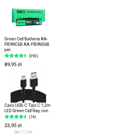
Green Cell Batteria AA-
PB9NC6B AA-PB9NS6B
per..
(392)
89,95 zł
Cavo USB-C Tipo C 1,2m
LED Green Cell Ray, con..
(74)
23,95 zł