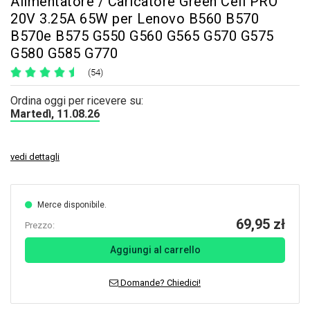
Alimentatore / Caricatore Green Cell PRO
20V 3.25A 65W per Lenovo B560 B570
B570e B575 G550 G560 G565 G570 G575
G580 G585 G770
(54)
Ordina oggi per ricevere su:
Martedì, 11.08.26
vedi dettagli
Merce disponibile.
69,95 zł
Prezzo:
Aggiungi al carrello
Domande? Chiedici!