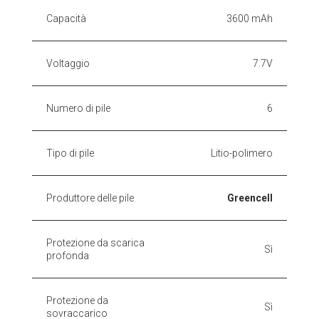
Capacità
3600 mAh
Voltaggio
7.7V
Numero di pile
6
Tipo di pile
Litio-polimero
Produttore delle pile
Greencell
Protezione da scarica
Sì
profonda
Protezione da
Sì
sovraccarico