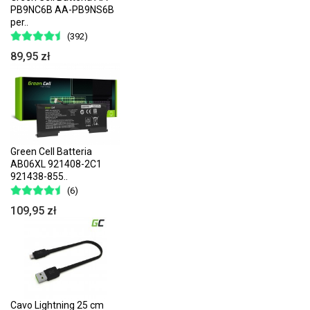
PB9NC6B AA-PB9NS6B
per..
(392)
89,95 zł
Green Cell Batteria
AB06XL 921408-2C1
921438-855..
(6)
109,95 zł
Cavo Lightning 25 cm