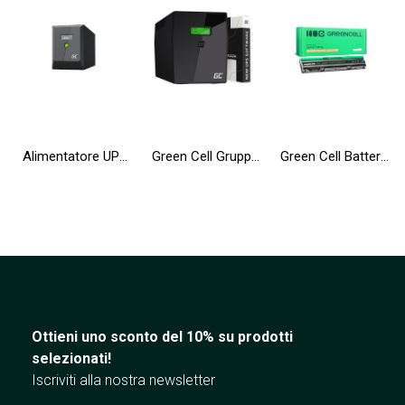
Alimentatore UPS Greencell 2000VA 1200W PowerProof con display LCD
Green Cell Gruppo di continuità UPS 2000VA 1200W con display LCD + Nuova App
Green Cell Batteria T54FJ 8858X per Dell Latitude E6420 E6430 E6520 E6530 E5420 E5430 E5520 E5530 E6440 E6540 Vostro 3460 3560
Ottieni uno sconto del 10% su prodotti
selezionati!
Iscriviti alla nostra newsletter