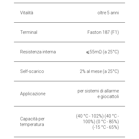
Vitalità
oltre 5 anni
Terminal
Faston 187 (F1)
Resistenza interna
⩽55mΩ (a 25°C)
Self-scarico
2% al mese (a 25°C)
per sistemi di allarme
Applicazione
e giocattoli
(40 °C - 102%) (40 °C -
Capacità per
100%) (0 °C - 85%)
temperatura
(-15 °C - 65%)