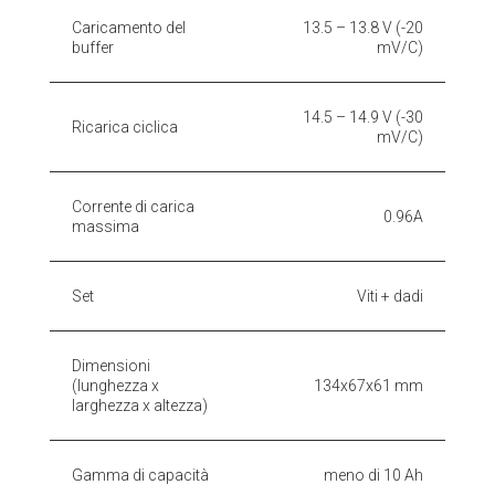
Caricamento del
13.5 – 13.8 V (-20
buffer
mV/C)
14.5 – 14.9 V (-30
Ricarica ciclica
mV/C)
Corrente di carica
0.96A
massima
Set
Viti + dadi
Dimensioni
(lunghezza x
134x67x61 mm
larghezza x altezza)
Gamma di capacità
meno di 10 Ah