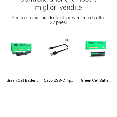
migliori vendite
Scelto da migliaia di clienti provenienti da oltre
37 paesi
Green Cell Batteria AS10D31 AS10D41 AS10D51 AS10D71 per Acer Aspire 5741 5741G 5742 5742G 5750 5750G E1-521 E1-531 E1-571
Cavo USB-C Tipo C 25cm Green Cell Matte, con ricarica rapida, Ultra Charge, Quick Charge 3.0
Green Cell Batteria MU06 593553-001 593554-001 per HP 250 G1 255 G1 Pavilion DV6 DV7 DV6-6000 G6-2200 G6-2300 G7-1100 G7-2200