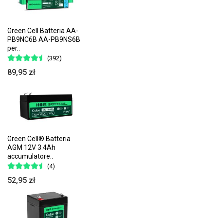
Green Cell Batteria AA-
PB9NC6B AA-PB9NS6B
per..
(392)
89,95 zł
Green Cell® Batteria
AGM 12V 3.4Ah
accumulatore..
(4)
52,95 zł