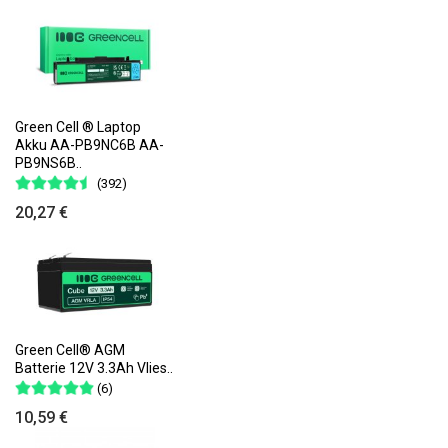
Green Cell ® Laptop
Akku AA-PB9NC6B AA-
PB9NS6B..
(392)
20,27 €
Green Cell® AGM
Batterie 12V 3.3Ah Vlies..
(6)
10,59 €