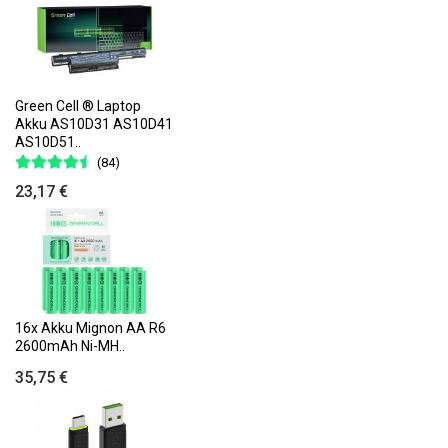
Green Cell ® Laptop
Akku AS10D31 AS10D41
AS10D51..
(84)
23,17 €
16x Akku Mignon AA R6
2600mAh Ni-MH..
35,75 €