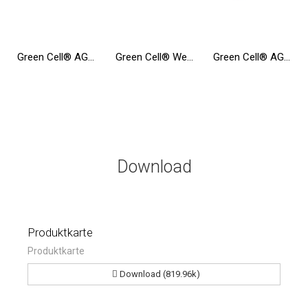
Green Cell® AGM Batterie 12V 12Ah Vlies Wartungsfrei Bleiakku für Elektro Spielzeug UPS Rollstuhl Fahrrad Echolot Scooter
Green Cell® Wechselrichter Spannungswandler 12V auf 230V 1000W/2000W
Green Cell® AGM Batterie 12V 9Ah Vlies Wartungsfrei Bleiakku für USV Backup Notstrom Alarm Telekomunikation Spielzeugauto
Download
Produktkarte
Produktkarte
Download (819.96k)