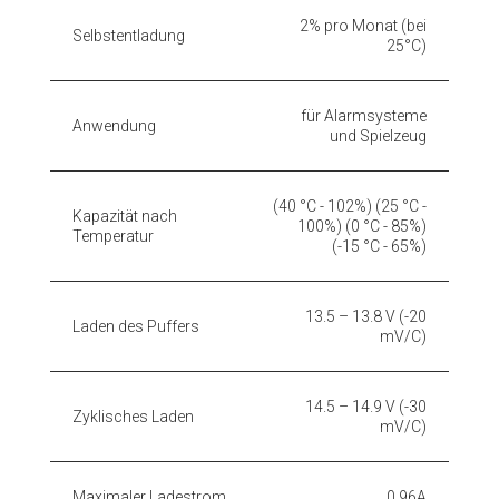
2% pro Monat (bei
Selbstentladung
25°C)
für Alarmsysteme
Anwendung
und Spielzeug
(40 °C - 102%) (25 °C -
Kapazität nach
100%) (0 °C - 85%)
Temperatur
(-15 °C - 65%)
13.5 – 13.8 V (-20
Laden des Puffers
mV/C)
14.5 – 14.9 V (-30
Zyklisches Laden
mV/C)
Maximaler Ladestrom
0.96A