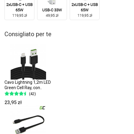
2xUSB-C + USB
2xUSB-C + USB
65W
USB-C 33W
65W
119,95 zł
49,95 zł
119,95 zł
Consigliato per te
Cavo Lightning 1,2m LED
Green Cell Ray, con..
(42)
23,95 zł