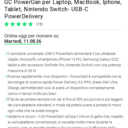
GC PowerGan per Laptop, MacBook, Iphone,
Tablet, Nintendo Switch- USB-C
PowerDelivery
(15)
Ordina oggi per ricevere su:
Martedì, 11.08.26
Il caricatore universale USB-C PowerGaN alimenterà il tuo ultrabook
(Apple, Microsoft), smartphone (iPhone 13 Pro, Samsung Galaxy S22)
tablet e altri accessori (AirPods Pro, Nintendo Switch) con una potenza
massima di 33 W
Ricarica rapidamente i tuoi dispositivi - PowerGaN è compatibile con le
tecnologie di ricarica rapida Power Delivery 3.0, PPS, Green Cell Ultra
Charge, permettendoti così di avere un dispositivo completamente
carico in tempi molto più brevi
È facile da portare sempre con sé: è fino al 50% più piccolo e più leggero
dei caricabatterie standard, in modo da poterlo avere a portata di mano
ogni volta che ne avete bisogno
Moderno e sicuro - il GC PowerGaN utilizza il nitruro di gallio che, rispetto
ai caricabatterie convenzionali, si riscalda molto meno durante la
ricarica, con un impatto diretto sulla sicurezza e sull'efficienza della