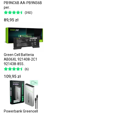
PB9NC6B AA-PB9NS6B
per..
(392)
89,95 zł
Green Cell Batteria
AB06XL 921408-2C1
921438-855..
(6)
109,95 zł
Powerbank Greencell