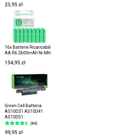
23,95 zł
16x Batterie Ricaricabili
AA R6 2600mAh Ni-MH..
154,95 zł
Green Cell Batteria
AS10D31 AS10D41
AS10D51..
(84)
99,95 zł