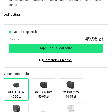
ricarica
vedi dettagli
Merce disponibile.
49,95 zł
Prezzo:
Aggiungi al carrello
Domande? Chiedici!
Varianti disponibili:
USB-C 33W
3xUSB 30W
5xUSB 52W
49,95 zł
59,95 zł
94,95 zł