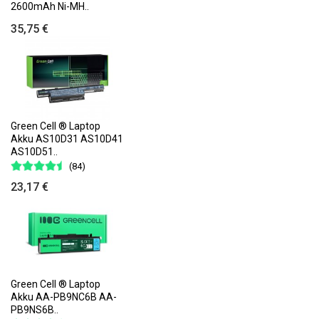
2600mAh Ni-MH..
35,75 €
Green Cell ® Laptop
Akku AS10D31 AS10D41
AS10D51..
(84)
23,17 €
Green Cell ® Laptop
Akku AA-PB9NC6B AA-
PB9NS6B..