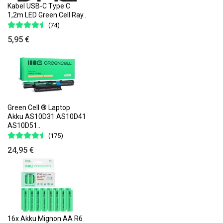
Kabel USB-C Type C
1,2m LED Green Cell Ray..
(74)
5,95 €
Green Cell ® Laptop
Akku AS10D31 AS10D41
AS10D51..
(175)
24,95 €
16x Akku Mignon AA R6