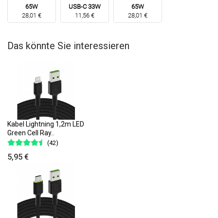
65W
USB-C 33W
65W
28,01 €
11,56 €
28,01 €
Das könnte Sie interessieren
Kabel Lightning 1,2m LED
Green Cell Ray..
(42)
5,95 €