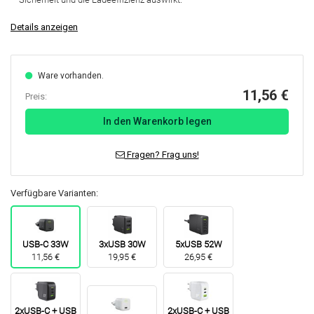
Details anzeigen
Ware vorhanden.
11,56 €
Preis:
In den Warenkorb legen
Fragen? Frag uns!
Verfügbare Varianten:
USB-C 33W
3xUSB 30W
5xUSB 52W
11,56 €
19,95 €
26,95 €
2xUSB-C + USB
2xUSB-C + USB