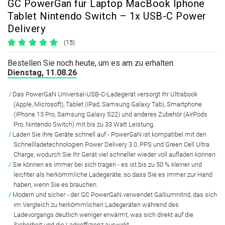
GC PowerGan für Laptop MacBook Iphone
Tablet Nintendo Switch – 1x USB-C Power
Delivery
(15)
Bestellen Sie noch heute, um es am zu erhalten:
Dienstag, 11.08.26
Das PowerGaN Universal-USB-C-Ladegerät versorgt Ihr Ultrabook
(Apple, Microsoft), Tablet (iPad, Samsung Galaxy Tab), Smartphone
(iPhone 13 Pro, Samsung Galaxy S22) und anderes Zubehör (AirPods
Pro, Nintendo Switch) mit bis zu 33 Watt Leistung.
Laden Sie Ihre Geräte schnell auf - PowerGaN ist kompatibel mit den
Schnellladetechnologien Power Delivery 3.0, PPS und Green Cell Ultra
Charge, wodurch Sie Ihr Gerät viel schneller wieder voll aufladen können.
Sie können es immer bei sich tragen - es ist bis zu 50 % kleiner und
leichter als herkömmliche Ladegeräte, so dass Sie es immer zur Hand
haben, wenn Sie es brauchen.
Modern und sicher - der GC PowerGaN verwendet Galliumnitrid, das sich
im Vergleich zu herkömmlichen Ladegeräten während des
Ladevorgangs deutlich weniger erwärmt, was sich direkt auf die
Sicherheit und die Ladeeffizienz auswirkt.