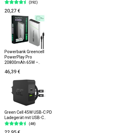
(392)
20,27 €
Powerbank Greencell
PowerPlay Pro
20800mAh 65W –..
46,39 €
Green Cell 45W USB-C PD
Ladegerät mit USB-C..
(48)
22,95 €