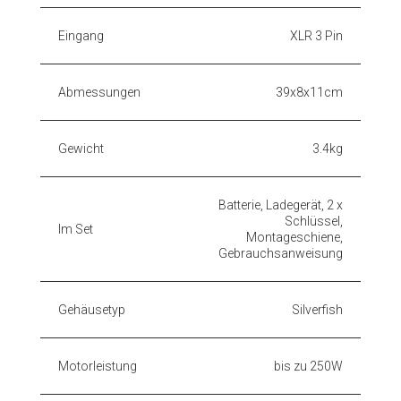
Eingang
XLR 3 Pin
Abmessungen
39x8x11cm
Gewicht
3.4kg
Batterie, Ladegerät, 2 x
Schlüssel,
Im Set
Montageschiene,
Gebrauchsanweisung
Gehäusetyp
Silverfish
Motorleistung
bis zu 250W