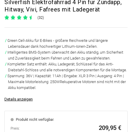
Silverfish Elektrofahrrad 4 Pin für Zündapp,
Hitway, Vivi, Fafrees mit Ladegerät
(32)
Green Cell-Akku für E-Bikes -
größere Reichweite und längere
Lebensdauer
dank hochwertiger Lithium-Ionen-Zellen.
Intelligentes BMS-System
überwacht den Akku ständig, um Sicherheit
und Zuverlässigkeit beim Fahren und Laden zu gewährleisten.
Kompletter Satz
enthält: Akku, Ladegerät, Schlüssel für das Anti-
Diebstahl-Schloss und alle notwendigen Komponenten für die Montage.
Spannung:
36V
| Kapazität:
11Ah
| Eingabe:
XLR 3 Pin
| Ausgang:
4 Pin
|
Maximale Motorleistung:
250W
Rekuperative Motoren sind nicht mit der
Akku kompatibel.
Details anzeigen
Produkt nicht verfügbar.
209,95 €
Preis: