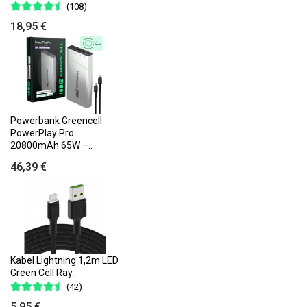
(108)
18,95 €
Powerbank Greencell
PowerPlay Pro
20800mAh 65W –..
46,39 €
Kabel Lightning 1,2m LED
Green Cell Ray..
(42)
5,95 €