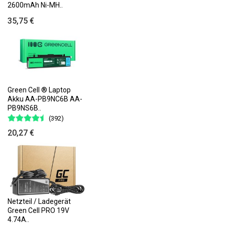
2600mAh Ni-MH..
35,75 €
Green Cell ® Laptop
Akku AA-PB9NC6B AA-
PB9NS6B..
(392)
20,27 €
Netzteil / Ladegerät
Green Cell PRO 19V
4.74A..