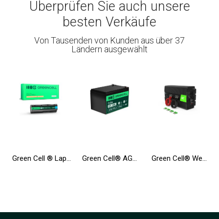
Überprüfen Sie auch unsere
besten Verkäufe
Von Tausenden von Kunden aus über 37
Ländern ausgewählt
Green Cell ® Laptop Akku MU06 für HP 635 650 655 2000 Pavilion G6 G7 Compaq 635 650 Compaq Presario CQ62
Green Cell® AGM Batterie 12V 12Ah Vlies Wartungsfrei Bleiakku für Elektro Spielzeug UPS Rollstuhl Fahrrad Echolot Scooter
Green Cell® Wechselrichter Spannungswandler 12V auf 230V 1000W/2000W