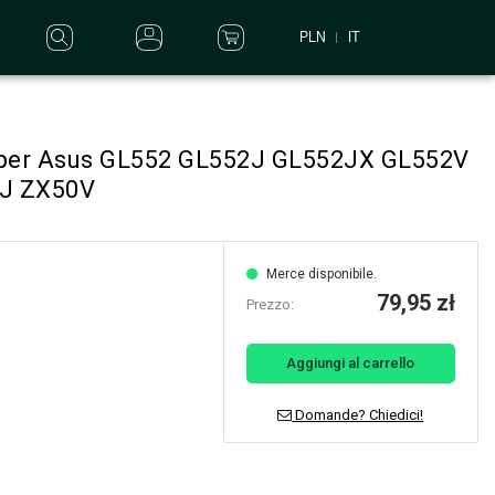
PLN
IT
4 per Asus GL552 GL552J GL552JX GL552V
J ZX50V
Merce disponibile.
79,95 zł
Prezzo:
Aggiungi al carrello
Domande? Chiedici!