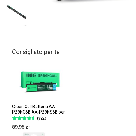
Consigliato per te
Green Cell Batteria AA-
PB9NC6B AA-PB9NS6B per..
(392)
89,95 zł