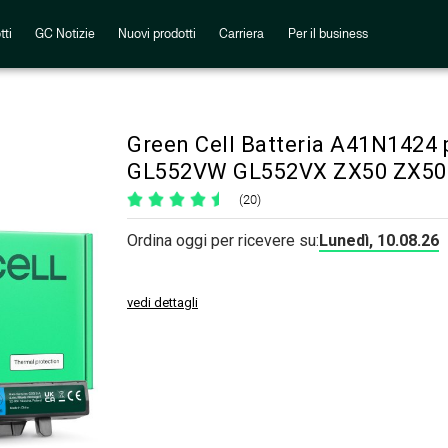
tti
GC Notizie
Nuovi prodotti
Carriera
Per il business
Green Cell Batteria A41N142
GL552VW GL552VX ZX50 ZX50
(20)
Ordina oggi per ricevere su:
Lunedì, 10.08.26
vedi dettagli