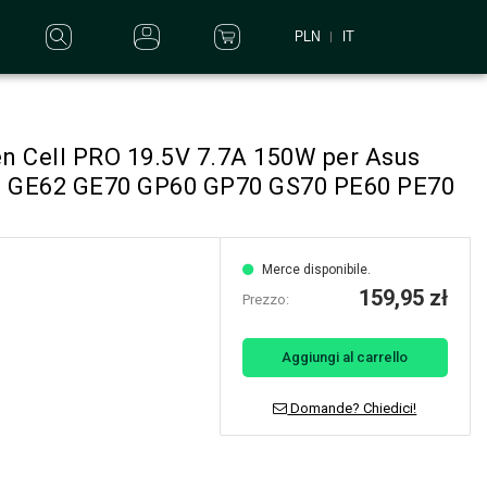
PLN
IT
en Cell PRO 19.5V 7.7A 150W per Asus
0 GE62 GE70 GP60 GP70 GS70 PE60 PE70
Merce disponibile.
159,95 zł
Prezzo:
Aggiungi al carrello
Domande? Chiedici!