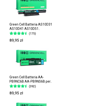
Green Cell Batteria AS10D31
AS10D41 AS10D51..
(175)
89,95 zł
Green Cell Batteria AA-
PB9NC6B AA-PB9NS6B per..
(392)
89,95 zł