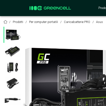
Prodo
Prodotti
Per computer portatili
Caricabatterie PRO
Asus