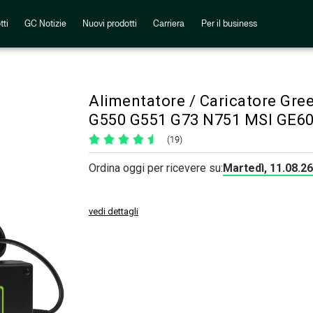
tti
GC Notizie
Nuovi prodotti
Carriera
Per il business
Alimentatore / Caricatore Gre
G550 G551 G73 N751 MSI GE6
(19)
Ordina oggi per ricevere su:
Martedì, 11.08.26
vedi dettagli