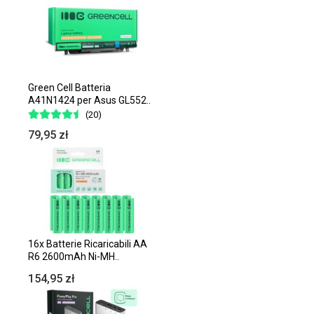
Green Cell Batteria
A41N1424 per Asus GL552..
(20)
79,95 zł
16x Batterie Ricaricabili AA
R6 2600mAh Ni-MH..
154,95 zł