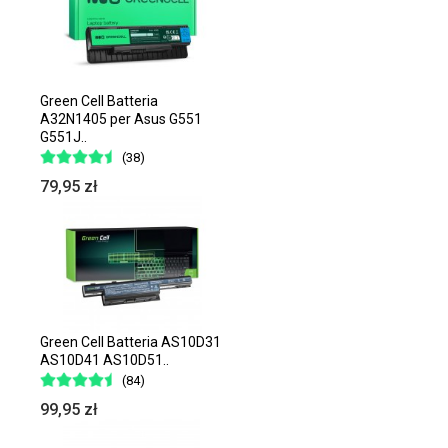
Green Cell Batteria
A32N1405 per Asus G551
G551J..
(38)
79,95 zł
Green Cell Batteria AS10D31
AS10D41 AS10D51..
(84)
99,95 zł