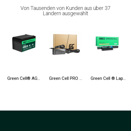
Von Tausenden von Kunden aus über 37
Ländern ausgewählt
Green Cell® AGM Batterie 12V 12Ah Vlies Wartungsfrei Bleiakku für Elektro Spielzeug UPS Rollstuhl Fahrrad Echolot Scooter
Green Cell PRO ® Netzteil / Ladegerät für Laptop Toshiba Satellite A200 L350 A300 A500 A505 A350D A660 L350 L300D
Green Cell ® Laptop Akku AS10D31 AS10D41 AS10D51 für Acer Aspire 5733 5741 5742 5742G 5750G E1-571 TravelMate 5740 5742