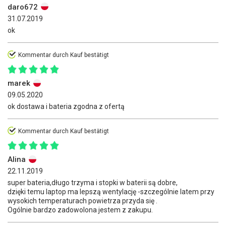
daro672
31.07.2019
ok
Kommentar durch Kauf bestätigt
marek
09.05.2020
ok dostawa i bateria zgodna z ofertą
Kommentar durch Kauf bestätigt
Alina
22.11.2019
super bateria,długo trzyma i stopki w baterii są dobre,
dzięki temu laptop ma lepszą wentylację -szczególnie latem przy
wysokich temperaturach powietrza przyda się .
Ogólnie bardzo zadowolona jestem z zakupu.