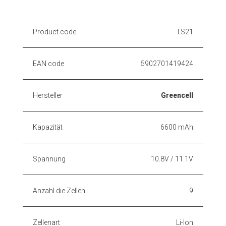
Product code
TS21
EAN code
5902701419424
Hersteller
Greencell
Kapazität
6600 mAh
Spannung
10.8V / 11.1V
Anzahl die Zellen
9
Zellenart
Li-Ion