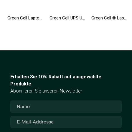
Green Cell Laptop Akku WDX0R WDXOR für Dell Inspiron 13 5368 5378 5379 14 5482 15 5565 5567 5568 5570 5578 5579 7560 17 5770
Green Cell UPS USV 2000VA 1200W Unterbrechungsfreie Stromversorgung mit LCD Display und Überspannungsschutz 230V
Green Cell ® Laptop Akku MU06 für HP 635 650 655 2000 Pavilion G6 G7 Compaq 635 650 Compaq Presario CQ62
Erhalten Sie 10% Rabatt auf ausgewählte
Produkte
Abonnieren Sie unseren Newsletter