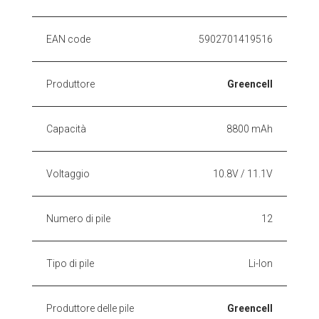
EAN code
5902701419516
Produttore
Greencell
Capacità
8800 mAh
Voltaggio
10.8V / 11.1V
Numero di pile
12
Tipo di pile
Li-Ion
Produttore delle pile
Greencell