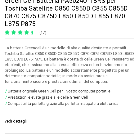
Green Cell Batteria PA5024U-1BRS per
Toshiba Satellite C850 C850D C855 C855D
C870 C875 C875D L850 L850D L855 L870
L875 P875
(17)
La batteria Greencell è un modello di alta qualità destinato a portatili
Toshiba Satellite C850 C850D C855 C855D C870 C875 C875D L850 L850D
L855 L870 L875 P875. La batteria è dotata di celle Green Cell resistenti ed
efficienti, che assicurano alla stessa efficienza ed un funzionamento
prolungato. La batteria è un modello accuratamente progettato per un
determinato computer portatile, in modo da assicurare un
funzionamento sicuro e prestazioni ottimali del computer.
Batteria originale Green Cell per il vostro computer portatile
Prestazioni elevate grazie alle celle Green Cell
Compatibilità perfetta grazie alla perfetta mappatura elettronica
.
vedi dettagli