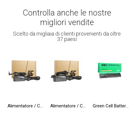
Controlla anche le nostre
migliori vendite
Scelto da migliaia di clienti provenienti da oltre
37 paesi
Alimentatore / Caricatore Green Cell PRO 19.5V 3.33A 65W per HP 250 G2 G3 G4 G5 15-R 15-R100NW 15-R101NW 15-R104NW 15-R233NW
Alimentatore / Caricatore Green Cell PRO 20V 3.25A 65W per Lenovo B50-80 G50 G50-30 V130-15IKB V310-15IKB IdeaPad S500
Green Cell Batteria T54FJ 8858X per Dell Latitude E6420 E6430 E6520 E6530 E5420 E5430 E5520 E5530 E6440 E6540 Vostro 3460 3560