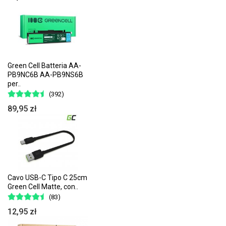
Green Cell Batteria AA-
PB9NC6B AA-PB9NS6B
per..
(392)
89,95 zł
Cavo USB-C Tipo C 25cm
Green Cell Matte, con..
(83)
12,95 zł