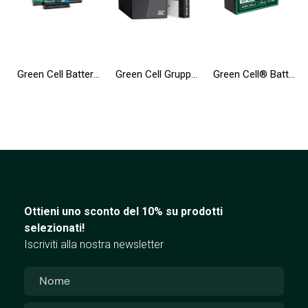
Green Cell Batteria AS10D31 AS10D41 AS10D51 AS10D71 per Acer Aspire 5741 5741G 5742 5742G 5750 5750G E1-521 E1-531 E1-571
Green Cell Gruppo di continuità UPS 600VA 360W con display LCD + Nuova App
Green Cell® Batteria AGM 12V 9Ah accumulatore sigillata per UPS USV Batteria tampone Riserva la batteria
Ottieni uno sconto del 10% su prodotti
selezionati!
Iscriviti alla nostra newsletter