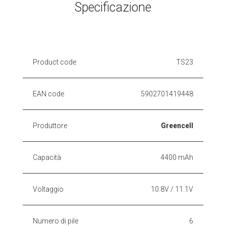
Specificazione
Product code
TS23
EAN code
5902701419448
Produttore
Greencell
Capacità
4400 mAh
Voltaggio
10.8V / 11.1V
Numero di pile
6