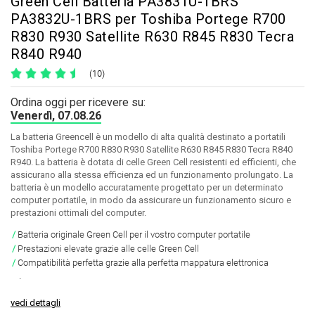
Green Cell Batteria PA3831U-1BRS
PA3832U-1BRS per Toshiba Portege R700
R830 R930 Satellite R630 R845 R830 Tecra
R840 R940
(10)
Ordina oggi per ricevere su:
Venerdì, 07.08.26
La batteria Greencell è un modello di alta qualità destinato a portatili
Toshiba Portege R700 R830 R930 Satellite R630 R845 R830 Tecra R840
R940. La batteria è dotata di celle Green Cell resistenti ed efficienti, che
assicurano alla stessa efficienza ed un funzionamento prolungato. La
batteria è un modello accuratamente progettato per un determinato
computer portatile, in modo da assicurare un funzionamento sicuro e
prestazioni ottimali del computer.
Batteria originale Green Cell per il vostro computer portatile
Prestazioni elevate grazie alle celle Green Cell
Compatibilità perfetta grazie alla perfetta mappatura elettronica
.
vedi dettagli