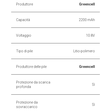
Produttore
Greencell
Capacità
2200 mAh
Voltaggio
10.8V
Tipo di pile
Litio-polimero
Produttore delle pile
Greencell
Protezione da scarica
Sì
profonda
Protezione da
Sì
sovraccarico