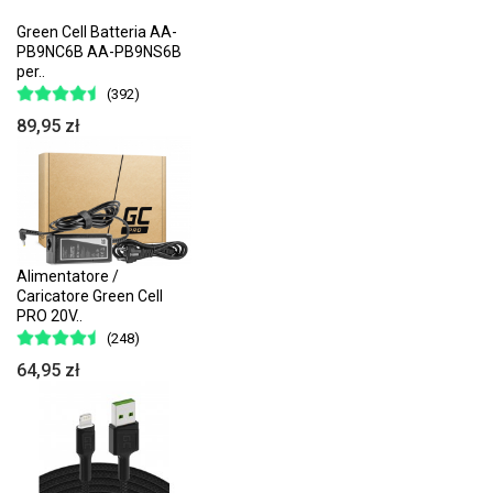
Green Cell Batteria AA-
PB9NC6B AA-PB9NS6B
per..
(392)
89,95 zł
Alimentatore /
Caricatore Green Cell
PRO 20V..
(248)
64,95 zł