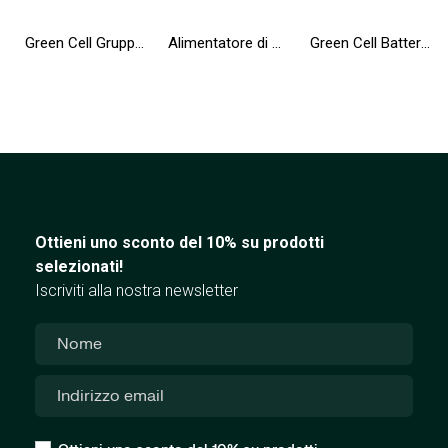
Green Cell Gruppo di continuità UPS 600VA 360W con display LCD + Nuova App
Alimentatore di emergenza UPS Greencell 650VA 360W PowerProof con display LCD
Green Cell Batteria AS10D31 AS10D41 AS10D51 AS10D71 per Acer Aspire 5741 5741G 5742 5742G 5750 5750G E1-521 E1-531 E1-571
Ottieni uno sconto del 10% su prodotti
selezionati!
Iscriviti alla nostra newsletter