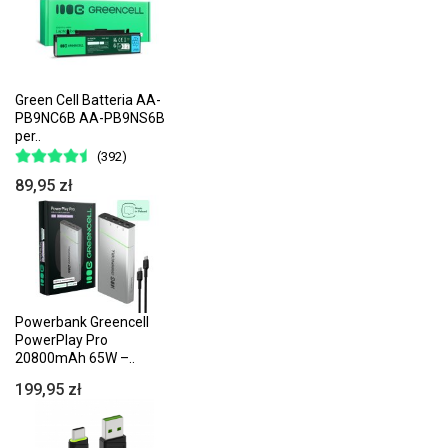
Green Cell Batteria AA-
PB9NC6B AA-PB9NS6B
per..
(392)
89,95 zł
Powerbank Greencell
PowerPlay Pro
20800mAh 65W –..
199,95 zł