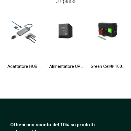
37 paesi
Adattatore HUB GC Connect 7in1 (3xUSB-A 3.1 HDMI 4K 60Hz USB-C PD 85W) per Apple MacBook M1/M2 Lenovo X1, Asus ZenBook, Dell XPS
Alimentatore UPS Greencell 2000VA 1200W PowerProof con display LCD
Green Cell® 1000W/2000W Convertitore sinusoidale modificata DC 12V AC 230V Convertitore di tensione
Ottieni uno sconto del 10% su prodotti