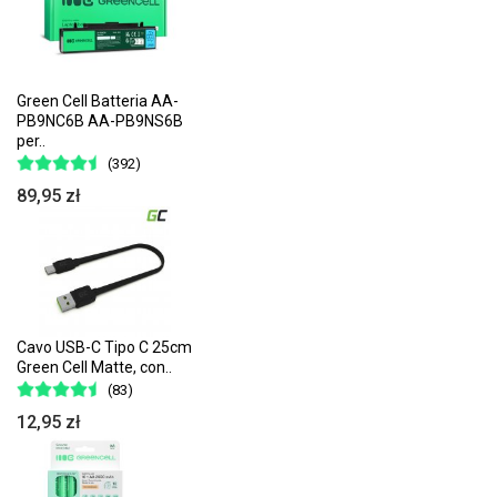
Green Cell Batteria AA-
PB9NC6B AA-PB9NS6B
per..
(392)
89,95 zł
Cavo USB-C Tipo C 25cm
Green Cell Matte, con..
(83)
12,95 zł