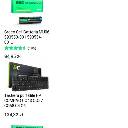
Green Cell Batteria MU06
593553-001 593554-
001..
(196)
84,95 zł
Tastiera portatile HP
COMPAQ CQ43 CQ57
CQ58 G4 G6
134,32 zł