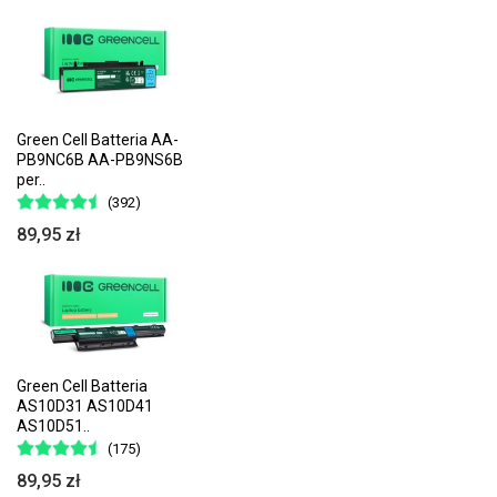
Green Cell Batteria AA-
PB9NC6B AA-PB9NS6B
per..
(392)
89,95 zł
Green Cell Batteria
AS10D31 AS10D41
AS10D51..
(175)
89,95 zł