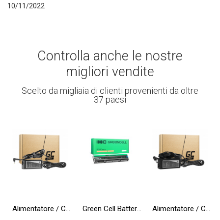
10/11/2022
Controlla anche le nostre
migliori vendite
Scelto da migliaia di clienti provenienti da oltre
37 paesi
Alimentatore / Caricatore Green Cell PRO 20V 3.25A 65W per Lenovo IdeaPad 100-15IBD 110-15ACL 110-15ISK 310-15ISK 320-15IKB
Green Cell Batteria T54FJ 8858X per Dell Latitude E6420 E6430 E6520 E6530 E5420 E5430 E5520 E5530 E6440 E6540 Vostro 3460 3560
Alimentatore / Caricatore Green Cell PRO 19V 3.42A 65W per Toshiba Satellite C55 C660 C850 C855 C870 L650 L650D L655 L750 L750D