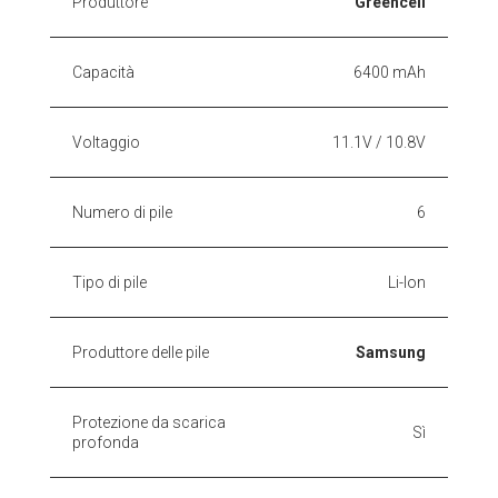
Produttore
Greencell
Capacità
6400 mAh
Voltaggio
11.1V / 10.8V
Numero di pile
6
Tipo di pile
Li-Ion
Produttore delle pile
Samsung
Protezione da scarica
Sì
profonda