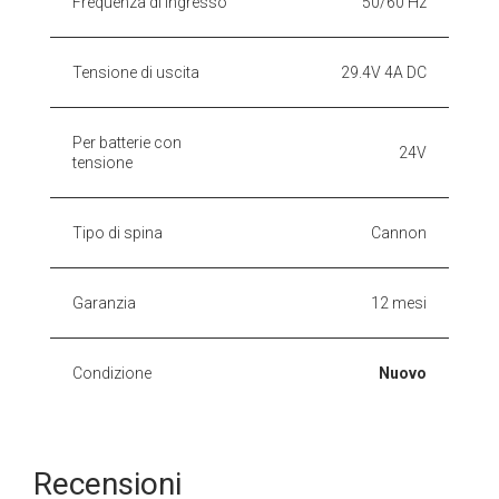
Frequenza di ingresso
50/60 Hz
Tensione di uscita
29.4V 4A DC
Per batterie con
24V
tensione
Tipo di spina
Cannon
Garanzia
12 mesi
Condizione
Nuovo
Recensioni