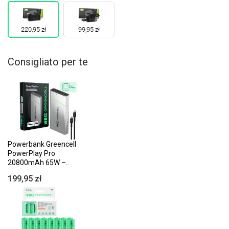
220,95 zł
99,95 zł
Consigliato per te
Powerbank Greencell
PowerPlay Pro
20800mAh 65W –..
199,95 zł