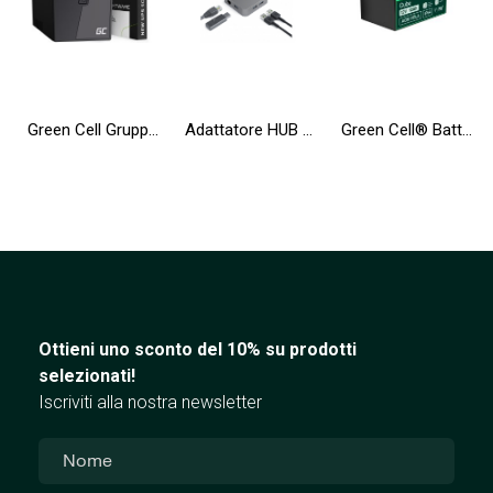
Green Cell Gruppo di continuità UPS 600VA 360W con display LCD + Nuova App
Adattatore HUB USB-C Green Cell 6 in 1 (3xUSB 3.0 HDMI 4K Ethernet) per Apple MacBook Pro, Air, Asus, Dell XPS, HP, Lenovo X1
Green Cell® Batteria AGM 12V 12Ah accumulatore sigillata giocattoli per bambini Installazioni di allarme
Ottieni uno sconto del 10% su prodotti
selezionati!
Iscriviti alla nostra newsletter