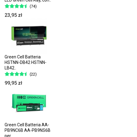
(74)
23,95 zł
Green Cell Batteria
HSTNN-DB42 HSTNN-
LB42..
(22)
99,95 zł
Green Cell Batteria AA-
PB9NC6B AA-PB9NS6B
per..