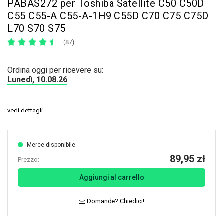
PABAS272 per Toshiba Satellite C50 C50D
C55 C55-A C55-A-1H9 C55D C70 C75 C75D
L70 S70 S75
(87)
Ordina oggi per ricevere su:
Lunedì, 10.08.26
vedi dettagli
Merce disponibile.
89,95 zł
Prezzo:
Aggiungi al carrello
Domande? Chiedici!