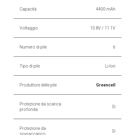
Capacità
4400 mAh
Voltaggio
10.8V / 11.1V
Numero di pile
6
Tipo di pile
Li-Ion
Produttore delle pile
Greencell
Protezione da scarica
Sì
profonda
Protezione da
Sì
sovraccarico