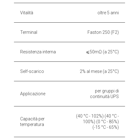
Vitalità
oltre 5 anni
Terminal
Faston 250 (F2)
Resistenza interna
⩽50mΩ (a 25°C)
Self-scarico
2% al mese (a 25°C)
per gruppi di
Applicazione
continuità UPS
(40 °C - 102%) (40 °C -
Capacità per
100%) (0 °C - 85%)
temperatura
(-15 °C - 65%)