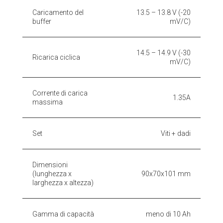
Caricamento del
13.5 – 13.8 V (-20
buffer
mV/C)
14.5 – 14.9 V (-30
Ricarica ciclica
mV/C)
Corrente di carica
1.35A
massima
Set
Viti + dadi
Dimensioni
(lunghezza x
90x70x101 mm
larghezza x altezza)
Gamma di capacità
meno di 10 Ah