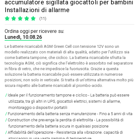
accumulatore sigillata giocattoli per bambini
Installazioni di allarme
(11)
Ordina oggi per ricevere su:
Lunedì, 10.08.26
Le batterie ricaricabili AGM Green Cell con tensione 12V sono un
modello realizzato con materiali di alta qualità, adatto per l'utilizzo sia
come batteria tampone, che ciclico. La batteria ricaricabile sfrutta la
tecnologia AGM, ciò significa che l'elettrolito è assorbito nel separatore
in fibra di vetro, che ne impedisce la fuoriuscita. Grazie a questa
soluzione la batteria ricaricabile può essere utilizzata in numerose
posizioni, non solo in verticale. Si tratta di un'ottima alternativa molto più
sicura rispetto alle batterie ricaricabili al piombo-acido.
Ideale per il funzionamento tampone e ciclico
- La batteria può essere
utilizzata, tra gli altri in UPS, giocattoli elettrici, sistemi di allarme,
monitoraggio o dispositivi portatili
Funzionamento della batteria senza manutenzione
- Fino a 5 anni di vita
Construction che prevenga la perdita di elettrolita
- La possibilità di
funzionamento della batteria sicura in qualsiasi posizione
Affidabilità dell'operazione
- Resistenza alla vibrazione. capacità di
stoccaggio in una vasta gamma di temperature