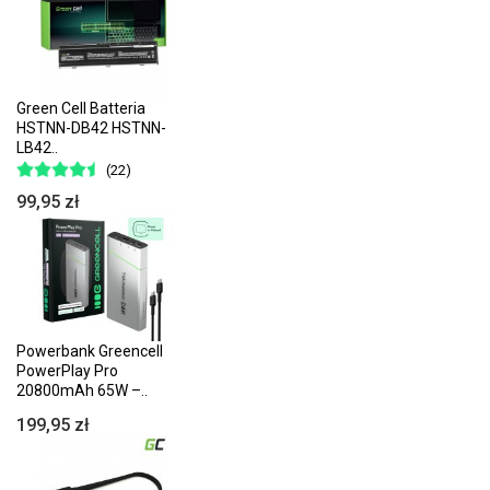
Green Cell Batteria
HSTNN-DB42 HSTNN-
LB42..
(22)
99,95 zł
Powerbank Greencell
PowerPlay Pro
20800mAh 65W –..
199,95 zł