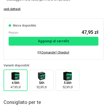
vedi dettagli
Merce disponibile.
47,95 zł
Prezzo:
Aggiungi al carrello
Domande? Chiedici!
Varianti disponibili:
4.5Ah
5Ah
5.3Ah
47,95 zł
52,95 zł
52,95 zł
Consigliato per te