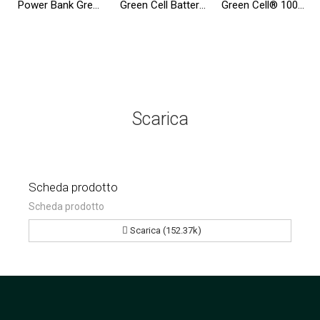
Power Bank Green Cell GC PowerPlay20 20000mAh con ricarica rapida 2x USB Ultra Charge e 2x USB-C Power Delivery18W
Green Cell Batteria T54FJ 8858X per Dell Latitude E6420 E6430 E6520 E6530 E5420 E5430 E5520 E5530 E6440 E6540 Vostro 3460 3560
Green Cell® 1000W/2000W Convertitore sinusoidale modificata DC 12V AC 230V Convertitore di tensione
Scarica
Scheda prodotto
Scheda prodotto
Scarica (152.37k)