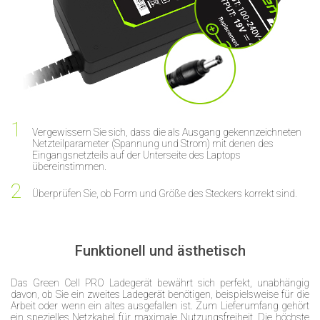
Vergewissern Sie sich, dass die als Ausgang gekennzeichneten
Netzteilparameter (Spannung und Strom) mit denen des
Eingangsnetzteils auf der Unterseite des Laptops
übereinstimmen.
Überprüfen Sie, ob Form und Größe des Steckers korrekt sind.
Funktionell und ästhetisch
Das Green Cell PRO Ladegerät bewährt sich perfekt, unabhängig
davon, ob Sie ein zweites Ladegerät benötigen, beispielsweise für die
Arbeit oder wenn ein altes ausgefallen ist. Zum Lieferumfang gehört
ein spezielles Netzkabel für maximale Nutzungsfreiheit. Die höchste