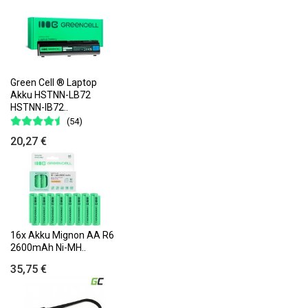
Green Cell ® Laptop
Akku HSTNN-LB72
HSTNN-IB72..
(54)
20,27 €
16x Akku Mignon AA R6
2600mAh Ni-MH..
35,75 €