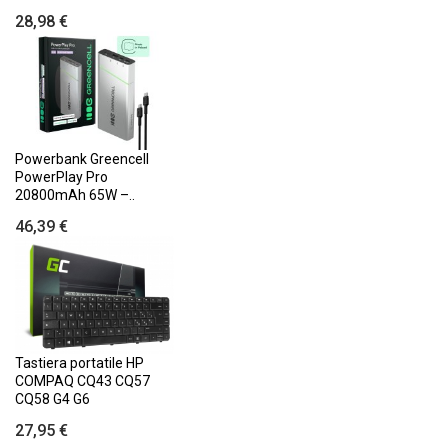
28,98 €
Powerbank Greencell
PowerPlay Pro
20800mAh 65W –..
46,39 €
Tastiera portatile HP
COMPAQ CQ43 CQ57
CQ58 G4 G6
27,95 €