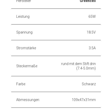
Hersteller
Greencell
Leistung
65W
Spannung
18.5V
Stromstärke
3.5A
rund mit dem Stift drin
Steckermaße
(7.4-5.0mm)
Farbe
Schwarz
Abmessungen
109x47x31mm