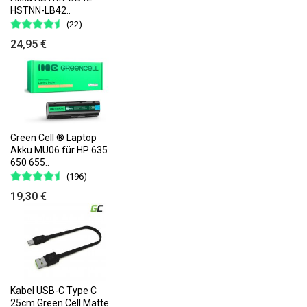
HSTNN-LB42..
(22)
24,95 €
Green Cell ® Laptop
Akku MU06 für HP 635
650 655..
(196)
19,30 €
Kabel USB-C Type C
25cm Green Cell Matte..