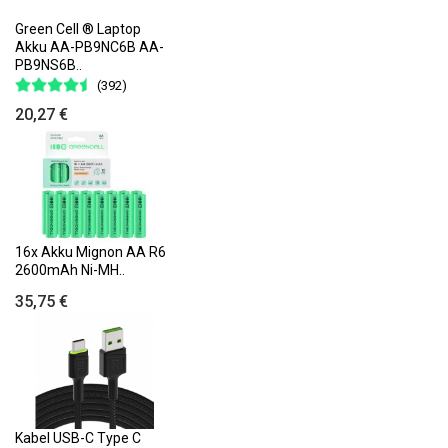
Green Cell ® Laptop
Akku AA-PB9NC6B AA-
PB9NS6B..
(392)
20,27 €
16x Akku Mignon AA R6
2600mAh Ni-MH..
35,75 €
Kabel USB-C Type C