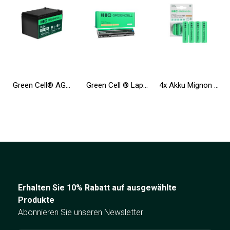
Green Cell® AGM Batterie 12V 12Ah Vlies Wartungsfrei Bleiakku für Elektro Spielzeug UPS Rollstuhl Fahrrad Echolot Scooter
Green Cell ® Laptop Akku T54FJ 8858X für Dell Inspiron 14R N5010 N7010 N7110 15R 5520 17R 5720 Latitude E6420 E6520
4x Akku Mignon AA R6 2600mAh Ni-MH Wiederaufladbare Batterie Green Cell
Erhalten Sie 10% Rabatt auf ausgewählte
Produkte
Abonnieren Sie unseren Newsletter