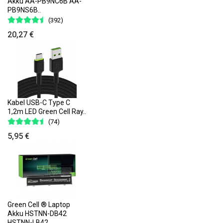
Akku AA-PB9NC6B AA-
PB9NS6B..
(392)
20,27 €
Kabel USB-C Type C
1,2m LED Green Cell Ray..
(74)
5,95 €
Green Cell ® Laptop
Akku HSTNN-DB42
HSTNN-LB42..