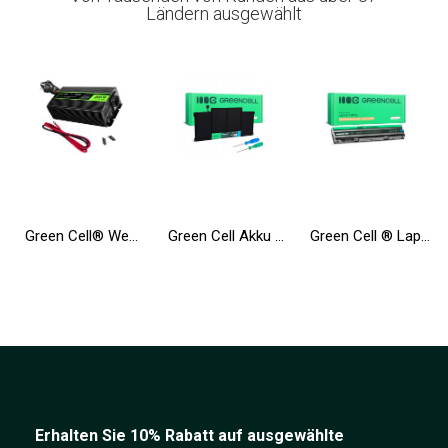
Ländern ausgewählt
Green Cell® Wechselrichter Spannungswandler 12V auf 230V Reiner sinus 300W/600W USV für Öfen und Zentralheizungspumpen
Green Cell Akku A1377 A1405 A1496 für Apple MacBook Air 13 A1369 A1466
Green Cell ® Laptop Akku T54FJ 8858X für Dell Inspiron 14R N5010 N7010 N7110 15R 5520 17R 5720 Latitude E6420 E6520
Erhalten Sie 10% Rabatt auf ausgewählte