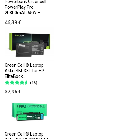
Powerbank Greencell
PowerPlay Pro
20800mAh 65W –..
46,39 €
Green Cell ® Laptop
Akku SB03XL für HP
EliteBook..
(16)
37,95 €
Green Cell ® Laptop