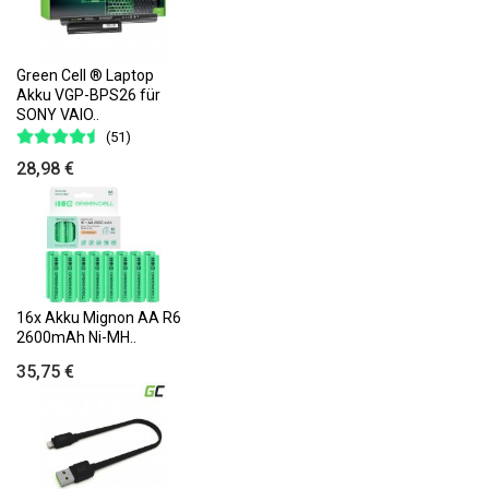
Green Cell ® Laptop
Akku VGP-BPS26 für
SONY VAIO..
(51)
28,98 €
16x Akku Mignon AA R6
2600mAh Ni-MH..
35,75 €