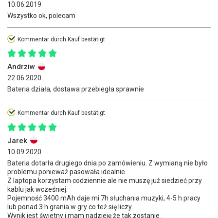
10.06.2019
Wszystko ok, polecam
Kommentar durch Kauf bestätigt
Andrziw
22.06.2020
Bateria działa, dostawa przebiegła sprawnie
Kommentar durch Kauf bestätigt
Jarek
10.09.2020
Bateria dotarła drugiego dnia po zamówieniu. Z wymianą nie było
problemu ponieważ pasowała idealnie.
Z laptopa korzystam codziennie ale nie muszę już siedzieć przy
kablu jak wcześniej.
Pojemność 3400 mAh daje mi 7h słuchania muzyki, 4-5 h pracy
lub ponad 3 h grania w gry co też się liczy...
Wynik jest świetny i mam nadzieję że tak zostanie .