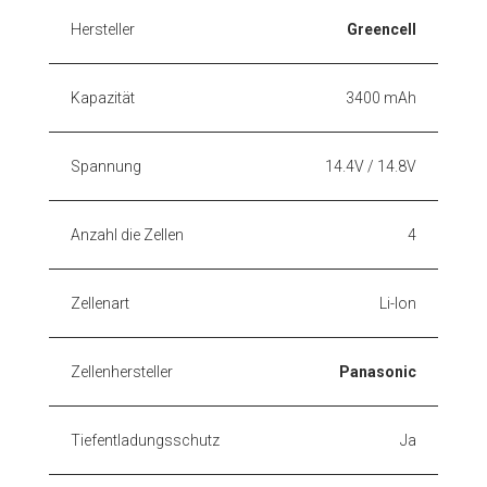
Hersteller
Greencell
Kapazität
3400 mAh
Spannung
14.4V / 14.8V
Anzahl die Zellen
4
Zellenart
Li-Ion
Zellenhersteller
Panasonic
Tiefentladungsschutz
Ja