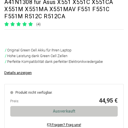
A41N1308 für Asus X551 X551C X551CA
X551M X551MA X551MAV F551 F551C
F551M R512C R512CA
(4)
Original Green Cell Akku für Ihren Laptop
Hohe Leistung dank Green Cell Zellen
Perfekte Kompatibilität dank perfekter Elektronikwiedergabe
Details anzeigen
Produkt nicht verfügbar.
44,95 €
Preis:
Ausverkauft
Fragen? Frag uns!