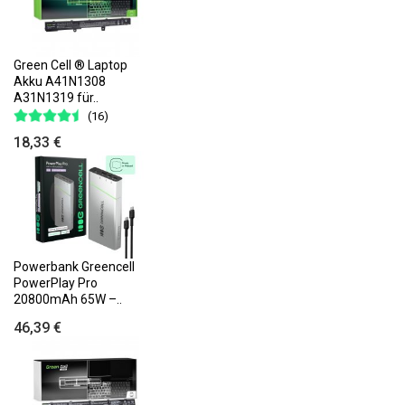
Green Cell ® Laptop
Akku A41N1308
A31N1319 für..
(16)
18,33 €
Powerbank Greencell
PowerPlay Pro
20800mAh 65W –..
46,39 €