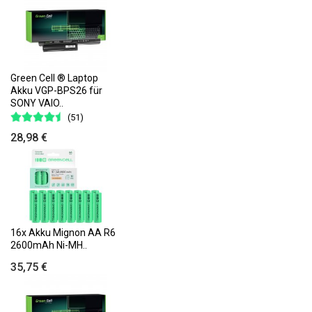
Green Cell ® Laptop
Akku VGP-BPS26 für
SONY VAIO..
(51)
28,98 €
16x Akku Mignon AA R6
2600mAh Ni-MH..
35,75 €