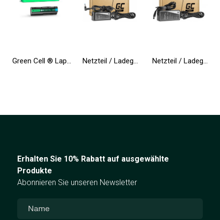
Green Cell ® Laptop Akku MU06 für HP 635 650 655 2000 Pavilion G6 G7 Compaq 635 650 Compaq Presario CQ62
Netzteil / Ladegerät Green Cell PRO 19.5V 3.33A 65W für HP 250 G2 G3 G4 G5 15-R 15-R100NW 15-R101NW 15-R104NW 15-R233NW 15-R253N
Netzteil / Ladegerät Green Cell PRO 19.5V 4.62A 90W für Dell Inspiron 15R N5010 N5110 Latitude E6410 E6420 E6430 E6510 E6520
Erhalten Sie 10% Rabatt auf ausgewählte
Produkte
Abonnieren Sie unseren Newsletter