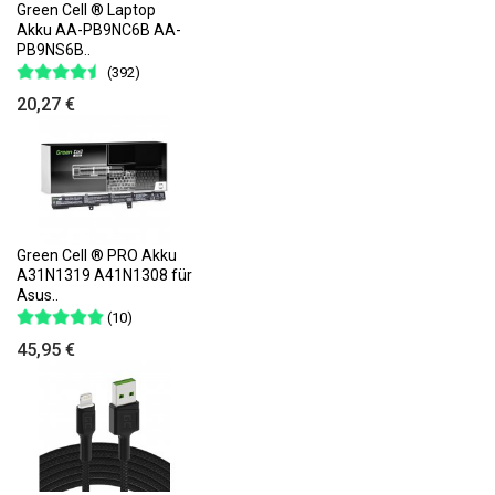
Green Cell ® Laptop
Akku AA-PB9NC6B AA-
PB9NS6B..
(392)
20,27 €
Green Cell ® PRO Akku
A31N1319 A41N1308 für
Asus..
(10)
45,95 €