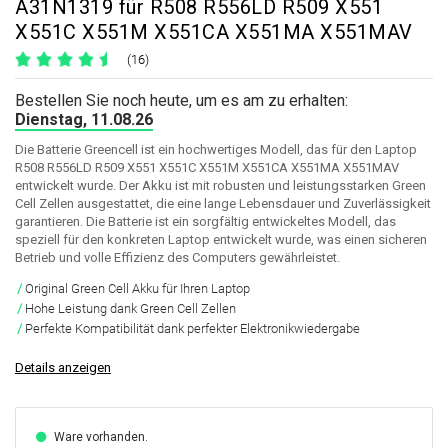
A31N1319 für R508 R556LD R509 X551
X551C X551M X551CA X551MA X551MAV
(16)
Bestellen Sie noch heute, um es am zu erhalten:
Dienstag, 11.08.26
Die Batterie Greencell ist ein hochwertiges Modell, das für den Laptop
R508 R556LD R509 X551 X551C X551M X551CA X551MA X551MAV
entwickelt wurde. Der Akku ist mit robusten und leistungsstarken Green
Cell Zellen ausgestattet, die eine lange Lebensdauer und Zuverlässigkeit
garantieren. Die Batterie ist ein sorgfältig entwickeltes Modell, das
speziell für den konkreten Laptop entwickelt wurde, was einen sicheren
Betrieb und volle Effizienz des Computers gewährleistet.
Original Green Cell Akku für Ihren Laptop
Hohe Leistung dank Green Cell Zellen
Perfekte Kompatibilität dank perfekter Elektronikwiedergabe
Details anzeigen
Ware vorhanden.