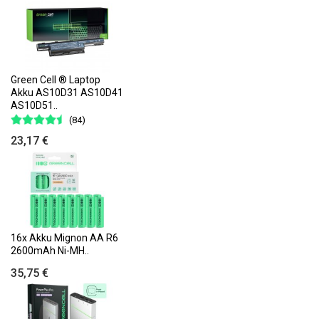
Green Cell ® Laptop
Akku AS10D31 AS10D41
AS10D51..
(84)
23,17 €
16x Akku Mignon AA R6
2600mAh Ni-MH..
35,75 €