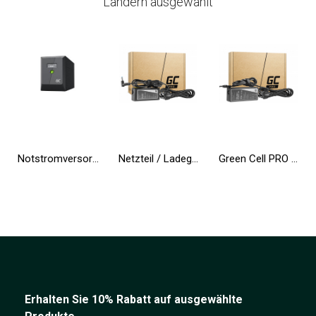
Ländern ausgewählt
Notstromversorgung UPS Greencell 2000VA 1200W PowerProof mit LCD-Display
Netzteil / Ladegerät Green Cell PRO 19.5V 3.33A 65W für HP 250 G2 G3 G4 G5 15-R 15-R100NW 15-R101NW 15-R104NW 15-R233NW 15-R253N
Green Cell PRO ® Netzteil / Ladegerät für Laptop Toshiba Satellite A200 L350 A300 A500 A505 A350D A660 L350 L300D
Erhalten Sie 10% Rabatt auf ausgewählte