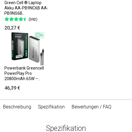
Green Cell ® Laptop
Akku AA-PB9NC6B AA-
PB9NS6B..
(392)
20,27 €
Powerbank Greencell
PowerPlay Pro
20800mAh 65W –..
46,39 €
Beschreibung
Spezifikation
Bewertungen / FAQ
Spezifikation