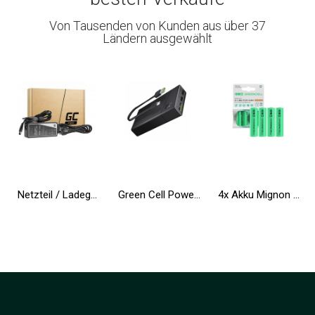
Von Tausenden von Kunden aus über 37
Ländern ausgewählt
Netzteil / Ladegerät Green Cell PRO 19.5V 4.62A 90W für Dell Inspiron 15R N5010 N5110 Latitude E6410 E6420 E6430 E6510 E6520
Green Cell Powerbank 20000mAh 18W PD USB C Externer Handyakkus GC PowerPlay20 mit Schnellladung für iPhone 15 14 13 12, Samsung
4x Akku Mignon AA R6 2600mAh Ni-MH Wiederaufladbare Batterie Green Cell