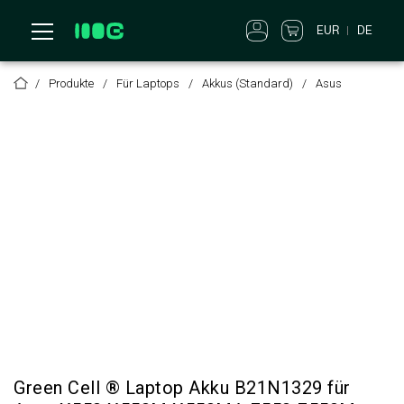
EUR
DE
Produkte
Für Laptops
Akkus (Standard)
Asus
Green Cell ® Laptop Akku B21N1329 für