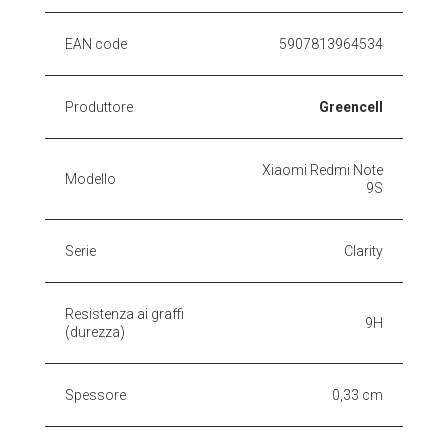
EAN code
5907813964534
Produttore
Greencell
Xiaomi Redmi Note
Modello
9S
Serie
Clarity
Resistenza ai graffi
9H
(durezza)
Spessore
0,33 cm