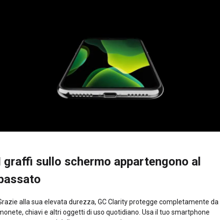
I graffi sullo schermo appartengono al
passato
Grazie alla sua elevata durezza, GC Clarity protegge completamente da
monete, chiavi e altri oggetti di uso quotidiano. Usa il tuo smartphone