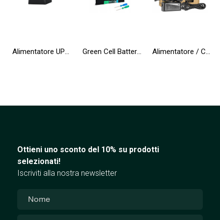
Alimentatore UPS Greencell 2000VA 1200W PowerProof con display LCD
Green Cell Batteria A1496 A1405 A1377 per Apple MacBook Air 13 A1466 A1369 (2010, 2011, 2012, 2013, 2014, 2015, 2017)
Alimentatore / Caricatore Green Cell PRO 19.5V 3.33A 65W per HP 250 G2 G3 G4 G5 15-R 15-R100NW 15-R101NW 15-R104NW 15-R233NW
Ottieni uno sconto del 10% su prodotti
selezionati!
Iscriviti alla nostra newsletter