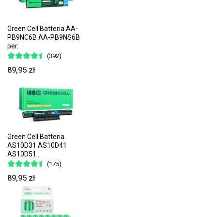
Green Cell Batteria AA-
PB9NC6B AA-PB9NS6B
per..
(392)
89,95 zł
Green Cell Batteria
AS10D31 AS10D41
AS10D51..
(175)
89,95 zł