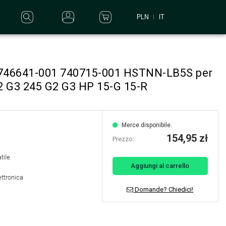
PLN
IT
 746641-001 740715-001 HSTNN-LB5S per
2 G3 245 G2 G3 HP 15-G 15-R
Merce disponibile.
154,95 zł
Prezzo:
tile
Aggiungi al carrello
ettronica
Domande? Chiedici!