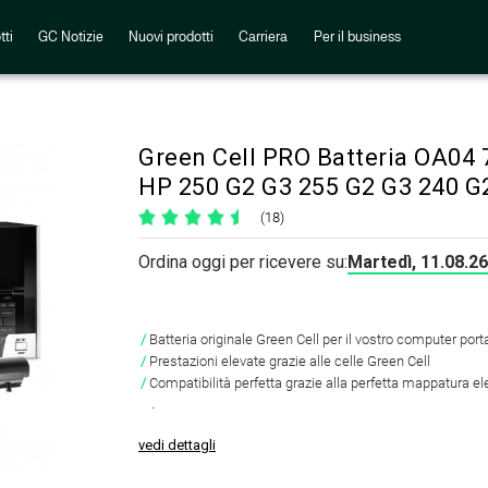
tti
GC Notizie
Nuovi prodotti
Carriera
Per il business
Green Cell PRO Batteria OA04
HP 250 G2 G3 255 G2 G3 240 G
(18)
Ordina oggi per ricevere su:
Martedì, 11.08.26
Batteria originale Green Cell per il vostro computer porta
Prestazioni elevate grazie alle celle Green Cell
Compatibilità perfetta grazie alla perfetta mappatura el
.
vedi dettagli