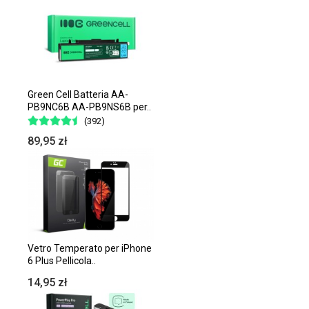
Green Cell Batteria AA-
PB9NC6B AA-PB9NS6B per..
(392)
89,95 zł
Vetro Temperato per iPhone
6 Plus Pellicola..
14,95 zł