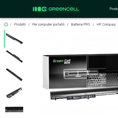
Prodo
Prodotti
Per computer portatili
Batterie PRO
HP, Compaq