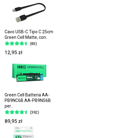
Cavo USB-C Tipo C 25cm
Green Cell Matte, con..
(83)
12,95 zł
Green Cell Batteria AA-
PB9NC6B AA-PB9NS6B
per..
(392)
89,95 zł