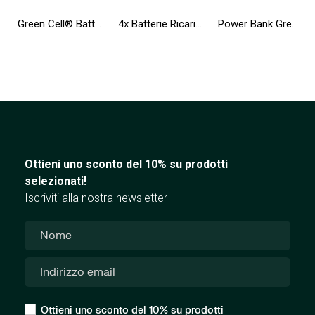
Green Cell® Batteria AGM 12V 12Ah accumulatore sigillata giocattoli per bambini Installazioni di allarme
4x Batterie Ricaricabili AA R6 2600mAh Ni-MH Pile Green Cell
Power Bank Green Cell GC PowerPlay20 20000mAh con ricarica rapida 2x USB Ultra Charge e 2x USB-C Power Delivery18W
Ottieni uno sconto del 10% su prodotti
selezionati!
Iscriviti alla nostra newsletter
Ottieni uno sconto del 10% su prodotti