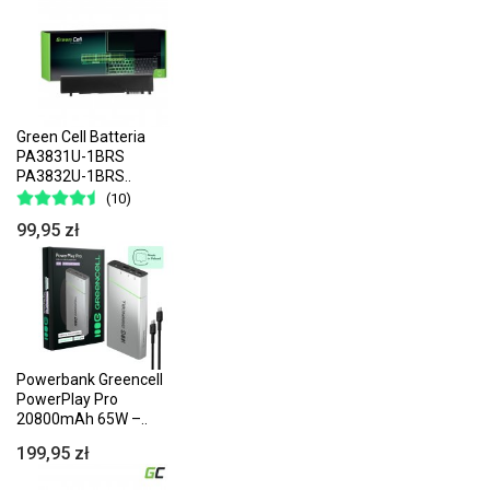
Green Cell Batteria
PA3831U-1BRS
PA3832U-1BRS..
(10)
99,95 zł
Powerbank Greencell
PowerPlay Pro
20800mAh 65W –..
199,95 zł