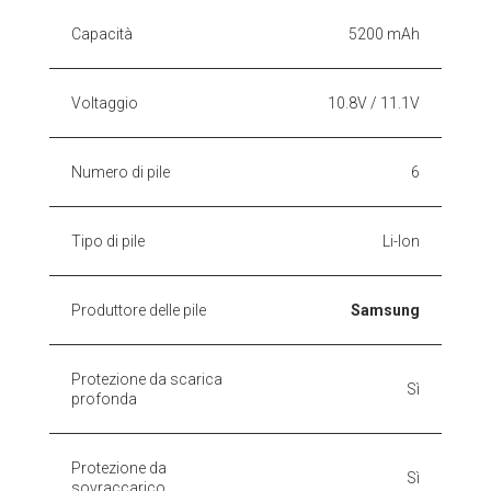
Capacità
5200 mAh
Voltaggio
10.8V / 11.1V
Numero di pile
6
Tipo di pile
Li-Ion
Produttore delle pile
Samsung
Protezione da scarica
Sì
profonda
Protezione da
Sì
sovraccarico