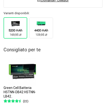
Domande? Chiedici!
Varianti disponibili:
5200 mAh
4400 mAh
169,95 zł
109,95 zł
Consigliato per te
Green Cell Batteria
HSTNN-DB42 HSTNN-
LB42..
(22)